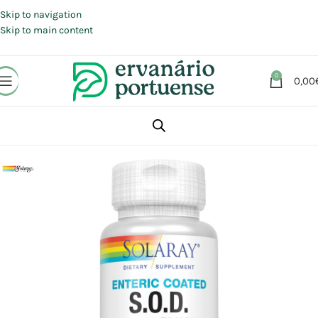
Portes grátis em compras a partir de 30 €, para envio expresso em
Portugal Continental.
Skip to navigation
Skip to main content
0
0,00
Início
Loja
Suplementos alimentares
Antioxidantes