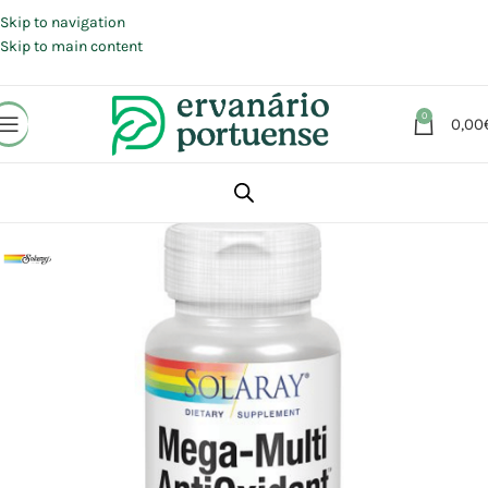
Portes grátis em compras a partir de 30 €, para envio expresso em
Portugal Continental.
Skip to navigation
Skip to main content
0
0,00
Início
Loja
Suplementos alimentares
Antioxidantes