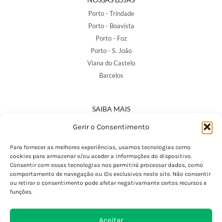
Porto - Trindade
Porto - Boavista
Porto - Foz
Porto - S. João
Viana do Castelo
Barcelos
SAIBA MAIS
Política de Privacidade
Gerir o Consentimento
Declaração de Acessibilidade
Termos e Condições
Para fornecer as melhores experiências, usamos tecnologias como
cookies para armazenar e/ou aceder a informações do dispositivo.
Perguntas Frequentes
Consentir com essas tecnologias nos permitirá processar dados, como
Custos de Envio
comportamento de navegação ou IDs exclusivos neste site. Não consentir
ou retirar o consentimento pode afetar negativamante certos recursos e
Encomendas Internacionais
funções.
Seguir Encomenda
Devoluções e Trocas
Aceitar