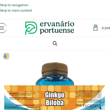
Portes grátis em compras a partir de 30 €, para envio expresso em
Portugal Continental.
Skip to navigation
Skip to main content
0
0,00
Início
Loja
Suplementos alimentares
Vitaminas