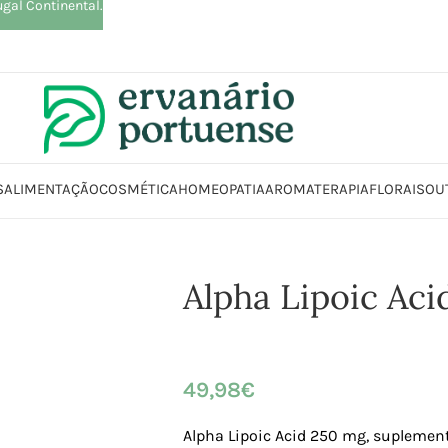
ugal Continental.
S
ALIMENTAÇÃO
COSMÉTICA
HOMEOPATIA
AROMATERAPIA
FLORAIS
OU
cio
Loja
Suplementos alimentares
Antioxidantes
Alpha Lipoic Acid 25
Alpha Lipoic Ac
49,98
€
Alpha Lipoic Acid 250 mg, suplemen