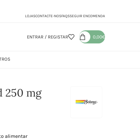
LOJAS
CONTACTE-NOS
FAQS
SEGUIR ENCOMENDA
ENTRAR / REGISTAR
0,00
€
TROS
0 mg
id 250 mg
to alimentar