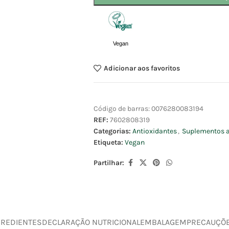
Vegan
Adicionar aos favoritos
Código de barras:
0076280083194
REF:
7602808319
Categorias:
Antioxidantes
,
Suplementos a
Etiqueta:
Vegan
Partilhar:
GREDIENTES
DECLARAÇÃO NUTRICIONAL
EMBALAGEM
PRECAUÇÕ