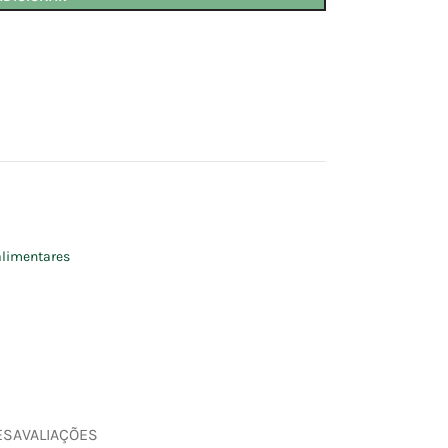
limentares
ES
AVALIAÇÕES