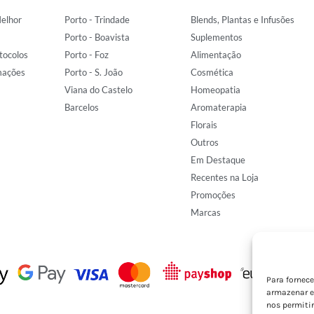
elhor
Porto - Trindade
Blends, Plantas e Infusões
Porto - Boavista
Suplementos
tocolos
Porto - Foz
Alimentação
mações
Porto - S. João
Cosmética
Viana do Castelo
Homeopatia
Barcelos
Aromaterapia
Florais
Outros
Em Destaque
Recentes na Loja
Promoções
Marcas
Para fornec
armazenar e
nos permiti