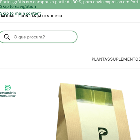
Portes grátis em compras a partir de 30 €, para envio expresso em Port
Skip to navigation
Skip to main content
UALIDADE E CONFIANÇA DESDE 1910
PLANTAS
SUPLEMENTO