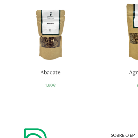
Abacate
Agr
1,60
€
SOBRE O EP