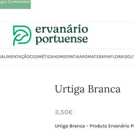
ugal Continental.
S
ALIMENTAÇÃO
COSMÉTICA
HOMEOPATIA
AROMATERAPIA
FLORAIS
OU
Início
Loja
Plantas
Plantas simples
Urtiga Branca
Urtiga Branca
3,50
€
Urtiga Branca – Produto Ervanário 