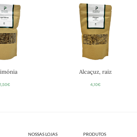
imónia
Alcaçuz, raiz
2,50
€
4,10
€
NOSSAS LOJAS
PRODUTOS