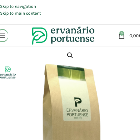
Portes grátis em compras a partir de 30 €, para envio expresso em
Portugal Continental.
Skip to navigation
Skip to main content
0
0,00
Início
Loja
Plantas
Plantas simples