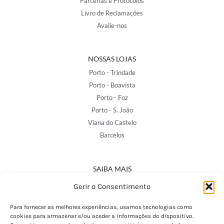
Parcerias e Protocolos
Livro de Reclamações
Avalie-nos
NOSSAS LOJAS
Porto - Trindade
Porto - Boavista
Porto - Foz
Porto - S. João
Viana do Castelo
Barcelos
SAIBA MAIS
Política de Privacidade
Gerir o Consentimento
Declaração de Acessibilidade
Termos e Condições
Para fornecer as melhores experiências, usamos tecnologias como
cookies para armazenar e/ou aceder a informações do dispositivo.
Perguntas Frequentes