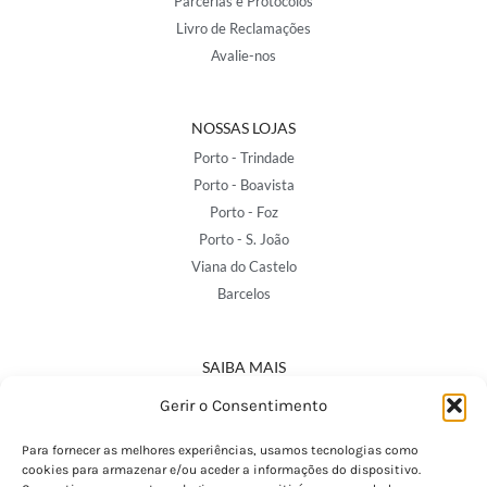
Parcerias e Protocolos
Livro de Reclamações
Avalie-nos
NOSSAS LOJAS
Porto - Trindade
Porto - Boavista
Porto - Foz
Porto - S. João
Viana do Castelo
Barcelos
SAIBA MAIS
Política de Privacidade
Gerir o Consentimento
Declaração de Acessibilidade
Termos e Condições
Para fornecer as melhores experiências, usamos tecnologias como
cookies para armazenar e/ou aceder a informações do dispositivo.
Perguntas Frequentes