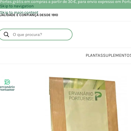
Portes grátis em compras a partir de 30 €, para envio expresso em Port
Skip to navigation
Skip to main content
UALIDADE E CONFIANÇA DESDE 1910
PLANTAS
SUPLEMENTO