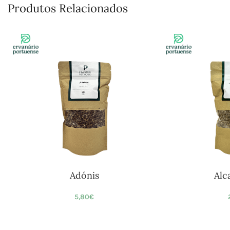
Produtos Relacionados
Adónis
Alc
5,80
€