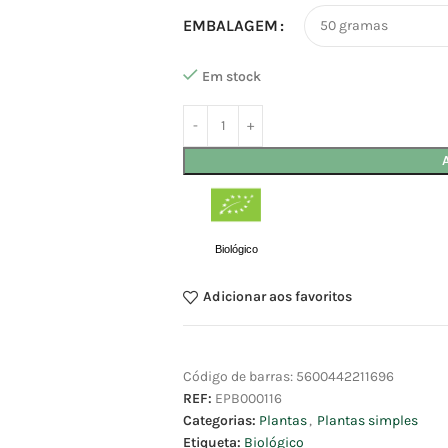
EMBALAGEM
Em stock
Biológico
Adicionar aos favoritos
Código de barras:
5600442211696
REF:
EPB000116
Categorias:
Plantas
,
Plantas simples
Etiqueta:
Biológico