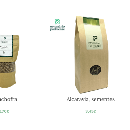
achofra
Alcaravia, sementes
2,70
€
3,45
€