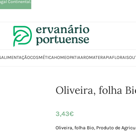
ugal Continental.
S
ALIMENTAÇÃO
COSMÉTICA
HOMEOPATIA
AROMATERAPIA
FLORAIS
OU
Início
Loja
Plantas
Plantas simples
Oliveira, folha Bio
Oliveira, folha B
3,43
€
Oliveira, folha Bio, Produto de Agric