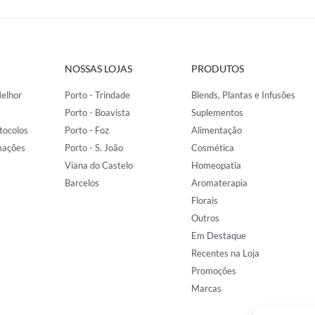
NOSSAS LOJAS
PRODUTOS
elhor
Porto - Trindade
Blends, Plantas e Infusões
Porto - Boavista
Suplementos
tocolos
Porto - Foz
Alimentação
mações
Porto - S. João
Cosmética
Viana do Castelo
Homeopatia
Barcelos
Aromaterapia
Florais
Outros
Em Destaque
Recentes na Loja
Promoções
Marcas