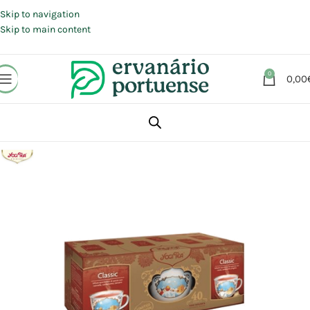
Portes grátis em compras a partir de 30 €, para envio expresso em
Portugal Continental.
Skip to navigation
Skip to main content
0
0,00
Início
Loja
Plantas
Chás e Infusões