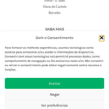
Porto - S. João
Viana do Castelo
Barcelos
SAIBA MAIS
Política de Privacidade
Gerir o Consentimento
Declaração de Acessibilidade
Termos e Condições
Para fornecer as melhores experiências, usamos tecnologias como
cookies para armazenar e/ou aceder a informações do dispositivo.
Perguntas Frequentes
Consentir com essas tecnologias nos permitirá processar dados, como
Custos de Envio
comportamento de navegação ou IDs exclusivos neste site. Não consentir
ou retirar o consentimento pode afetar negativamante certos recursos e
Encomendas Internacionais
funções.
Seguir Encomenda
Devoluções e Trocas
Aceitar
Negar
Ver preferências