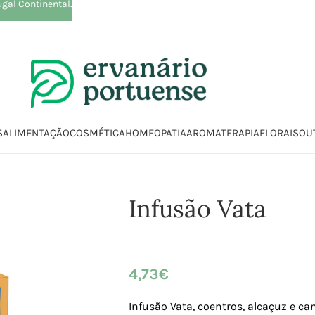
ugal Continental.
S
ALIMENTAÇÃO
COSMÉTICA
HOMEOPATIA
AROMATERAPIA
FLORAIS
OU
Início
Loja
Plantas
Chás e Infusões
Infusão Vata
Infusão Vata
4,73
€
Infusão Vata, c
oentros, alcaçuz e ca