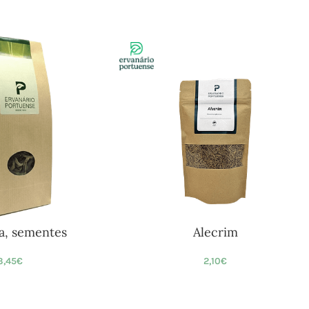
ia, sementes
Alecrim
3,45
€
2,10
€