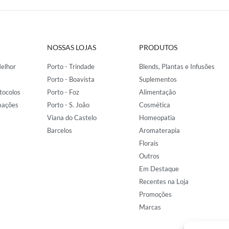
NOSSAS LOJAS
PRODUTOS
elhor
Porto - Trindade
Blends, Plantas e Infusões
Porto - Boavista
Suplementos
tocolos
Porto - Foz
Alimentação
mações
Porto - S. João
Cosmética
Viana do Castelo
Homeopatia
Barcelos
Aromaterapia
Florais
Outros
Em Destaque
Recentes na Loja
Promoções
Marcas