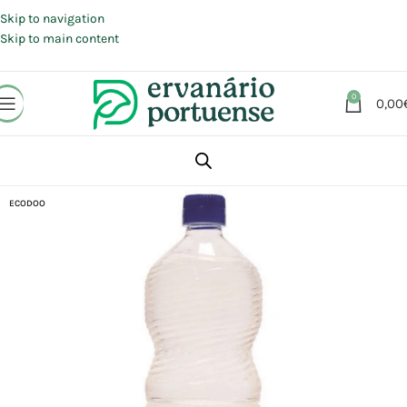
Portes grátis em compras a partir de 30 €, para envio expresso em
Portugal Continental.
Skip to navigation
Skip to main content
0
0,00
Início
Loja
Animais | Casa | Lar
ECODOO