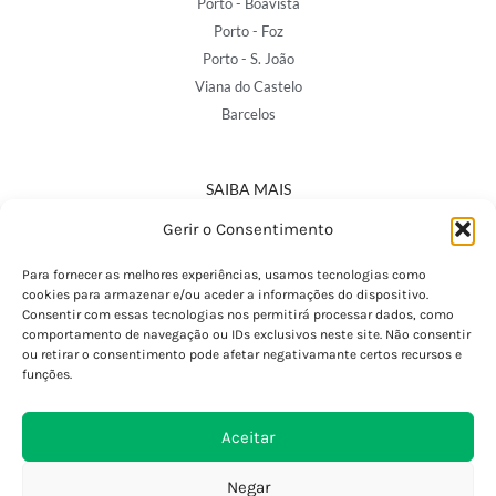
Porto - Boavista
Porto - Foz
Porto - S. João
Viana do Castelo
Barcelos
SAIBA MAIS
Política de Privacidade
Gerir o Consentimento
Declaração de Acessibilidade
Termos e Condições
Para fornecer as melhores experiências, usamos tecnologias como
cookies para armazenar e/ou aceder a informações do dispositivo.
Perguntas Frequentes
Consentir com essas tecnologias nos permitirá processar dados, como
Custos de Envio
comportamento de navegação ou IDs exclusivos neste site. Não consentir
ou retirar o consentimento pode afetar negativamante certos recursos e
Encomendas Internacionais
funções.
Seguir Encomenda
Devoluções e Trocas
Aceitar
Negar