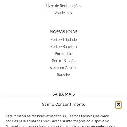
Livro de Reclamações
Avalie-nos
NOSSAS LOJAS
Porto - Trindade
Porto - Boavista
Porto - Foz
Porto - S. João
Viana do Castelo
Barcelos
SAIBA MAIS
Política de Privacidade
Gerir o Consentimento
Declaração de Acessibilidade
Termos e Condições
Para fornecer as melhores experiências, usamos tecnologias como
cookies para armazenar e/ou aceder a informações do dispositivo.
Perguntas Frequentes
Consentir com essas tecnologias nos permitirá processar dados, como