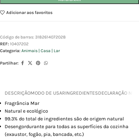
Adicionar aos favoritos
Código de barras:
3182614072028
REF:
10407202
Categoria:
Animais | Casa | Lar
Partilhar:
DESCRIÇÃO
MODO DE USAR
INGREDIENTES
DECLARAÇÃO NUTR
Fragrância Mar
Natural e ecológico
99.3% do total de ingredientes são de origem natural
Desengordurante para todas as superfícies da cozinha
(exaustor, fogão, pia, bancada, etc.)