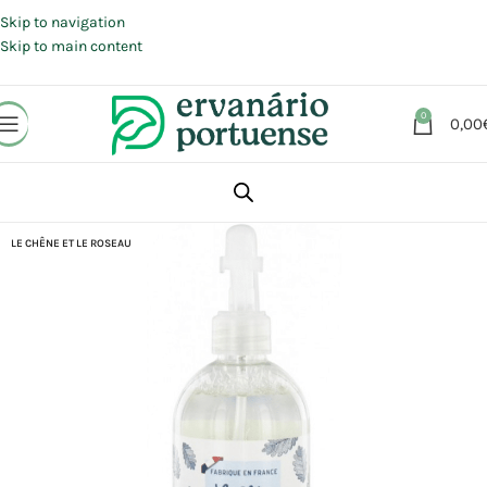
Portes grátis em compras a partir de 30 €, para envio expresso em
Portugal Continental.
Skip to navigation
Skip to main content
0
0,00
Início
Loja
Animais | Casa | Lar
LE CHÊNE ET LE ROSEAU