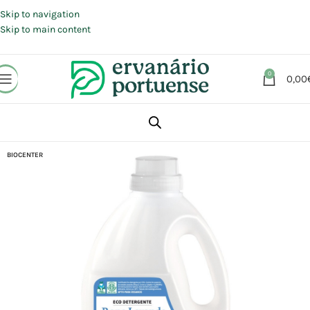
Portes grátis em compras a partir de 30 €, para envio expresso em
Portugal Continental.
Skip to navigation
Skip to main content
0
0,00
Início
Loja
Animais | Casa | Lar
Produtos limpeza
BIOCENTER