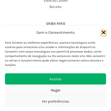
Viana do Castelo
Barcelos
SAIBA MAIS
Política de Privacidade
Gerir o Consentimento
Declaração de Acessibilidade
Termos e Condições
Para fornecer as melhores experiências, usamos tecnologias como
cookies para armazenar e/ou aceder a informações do dispositivo.
Perguntas Frequentes
Consentir com essas tecnologias nos permitirá processar dados, como
Custos de Envio
comportamento de navegação ou IDs exclusivos neste site. Não consentir
ou retirar o consentimento pode afetar negativamante certos recursos e
Encomendas Internacionais
funções.
Seguir Encomenda
Devoluções e Trocas
Aceitar
Negar
Ver preferências
0