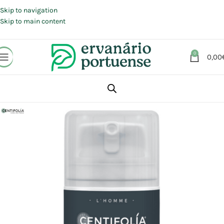
Portes grátis em compras a partir de 30 €, para envio expresso em
Portugal Continental.
Skip to navigation
Skip to main content
0
0,00
Início
Loja
Beleza | Cosmética | Higiene
Rosto