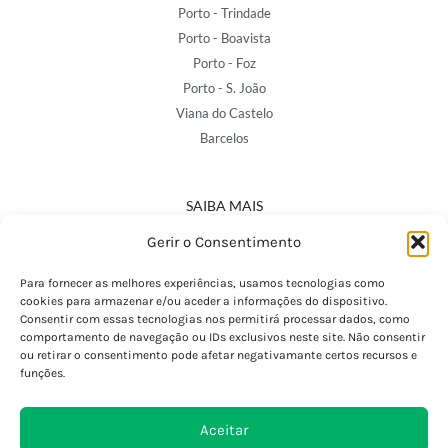
Porto - Trindade
Porto - Boavista
Porto - Foz
Porto - S. João
Viana do Castelo
Barcelos
SAIBA MAIS
Política de Privacidade
Gerir o Consentimento
Declaração de Acessibilidade
Termos e Condições
Para fornecer as melhores experiências, usamos tecnologias como
cookies para armazenar e/ou aceder a informações do dispositivo.
Perguntas Frequentes
Consentir com essas tecnologias nos permitirá processar dados, como
Custos de Envio
comportamento de navegação ou IDs exclusivos neste site. Não consentir
ou retirar o consentimento pode afetar negativamante certos recursos e
Encomendas Internacionais
funções.
Seguir Encomenda
Devoluções e Trocas
Aceitar