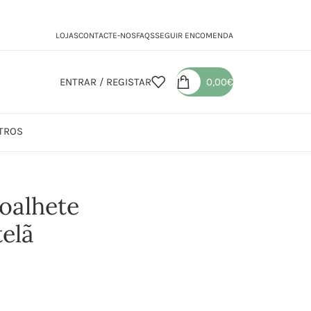
LOJAS
CONTACTE-NOS
FAQS
SEGUIR ENCOMENDA
ENTRAR / REGISTAR
0,00
€
TROS
e Melaleuca + Hortelã
oalhete
elã