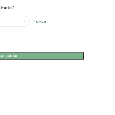
 Hortelã
Limpar
ADICIONAR