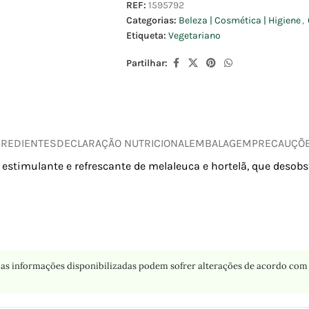
REF:
1595792
Categorias:
Beleza | Cosmética | Higiene
,
Etiqueta:
Vegetariano
Partilhar:
GREDIENTES
DECLARAÇÃO NUTRICIONAL
EMBALAGEM
PRECAUÇÕ
estimulante e refrescante de melaleuca e hortelã, que desobstr
as informações disponibilizadas podem sofrer alterações de acordo com 