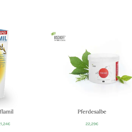
flamil
Pferdesalbe
1,24
€
22,29
€