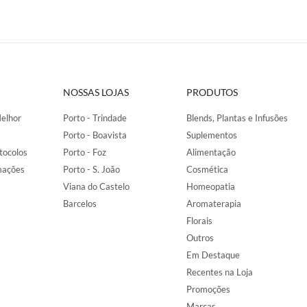
NOSSAS LOJAS
PRODUTOS
elhor
Porto - Trindade
Blends, Plantas e Infusões
Porto - Boavista
Suplementos
tocolos
Porto - Foz
Alimentação
mações
Porto - S. João
Cosmética
Viana do Castelo
Homeopatia
Barcelos
Aromaterapia
Florais
Outros
Em Destaque
Recentes na Loja
Promoções
Marcas