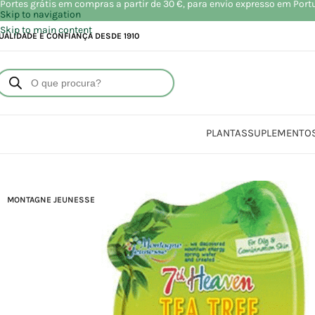
Portes grátis em compras a partir de 30 €, para envio expresso em Port
Skip to navigation
Skip to main content
UALIDADE E CONFIANÇA DESDE 1910
PLANTAS
SUPLEMENTO
Início
Loja
Beleza | 
MONTAGNE JEUNESSE