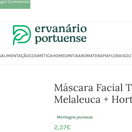
ugal Continental.
S
ALIMENTAÇÃO
COSMÉTICA
HOMEOPATIA
AROMATERAPIA
FLORAIS
OU
Cosmética | Higiene
Rosto
Cuidados Específicos
Máscara Facial Toalhet
Máscara Facial T
Melaleuca + Hort
Montagne jeunesse
2,37
€