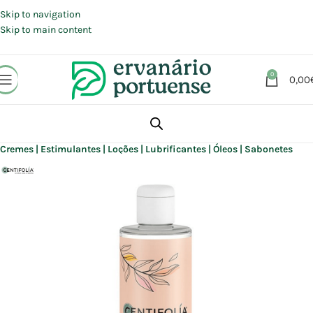
Portes grátis em compras a partir de 30 €, para envio expresso em
Portugal Continental.
Skip to navigation
Skip to main content
0
0,00
Início
Loja
Beleza | Cosmética | Higiene
Rosto
Cremes | Estimulantes | Loções | Lubrificantes | Óleos | Sabonetes