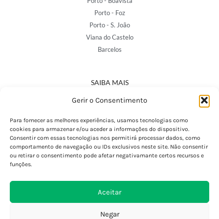
Porto - Boavista
Porto - Foz
Porto - S. João
Viana do Castelo
Barcelos
SAIBA MAIS
Política de Privacidade
Gerir o Consentimento
Declaração de Acessibilidade
Termos e Condições
Para fornecer as melhores experiências, usamos tecnologias como
cookies para armazenar e/ou aceder a informações do dispositivo.
Perguntas Frequentes
Consentir com essas tecnologias nos permitirá processar dados, como
Custos de Envio
comportamento de navegação ou IDs exclusivos neste site. Não consentir
ou retirar o consentimento pode afetar negativamante certos recursos e
Encomendas Internacionais
funções.
Seguir Encomenda
Devoluções e Trocas
Aceitar
Negar