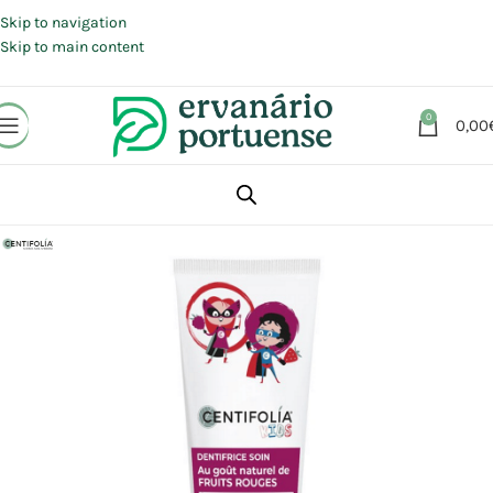
Portes grátis em compras a partir de 30 €, para envio expresso em
Portugal Continental.
Skip to navigation
Skip to main content
0
0,00
Início
Loja
Beleza | Cosmética | Higiene
Higiene oral
Pastas de dentes