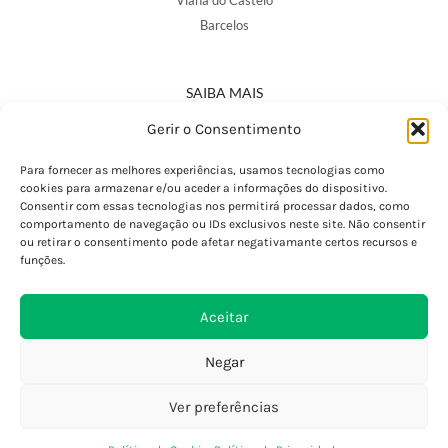
Viana do Castelo
Barcelos
SAIBA MAIS
Política de Privacidade
Gerir o Consentimento
Declaração de Acessibilidade
Termos e Condições
Para fornecer as melhores experiências, usamos tecnologias como
cookies para armazenar e/ou aceder a informações do dispositivo.
Perguntas Frequentes
Consentir com essas tecnologias nos permitirá processar dados, como
Custos de Envio
comportamento de navegação ou IDs exclusivos neste site. Não consentir
ou retirar o consentimento pode afetar negativamante certos recursos e
Encomendas Internacionais
funções.
Seguir Encomenda
Devoluções e Trocas
Aceitar
Negar
Ver preferências
0