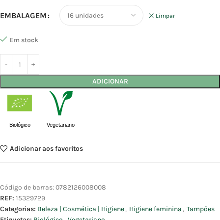
EMBALAGEM
Limpar
Em stock
ADICIONAR
Biológico
Vegetariano
Adicionar aos favoritos
Código de barras:
0782126008008
REF:
15329729
Categorias:
Beleza | Cosmética | Higiene
,
Higiene feminina
,
Tampões
Etiquetas:
Biológico
,
Vegetariano