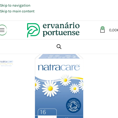
Portes grátis em compras a partir de 30 €, para envio expresso em
Portugal Continental.
Skip to navigation
Skip to main content
0
0,00
Início
Loja
Beleza | Cosmética | Higiene
Higiene feminina
Tampões