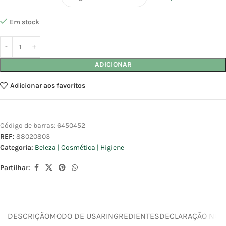
Em stock
ADICIONAR
Adicionar aos favoritos
Código de barras:
6450452
REF:
88020803
Categoria:
Beleza | Cosmética | Higiene
Partilhar:
DESCRIÇÃO
MODO DE USAR
INGREDIENTES
DECLARAÇÃO NUTR