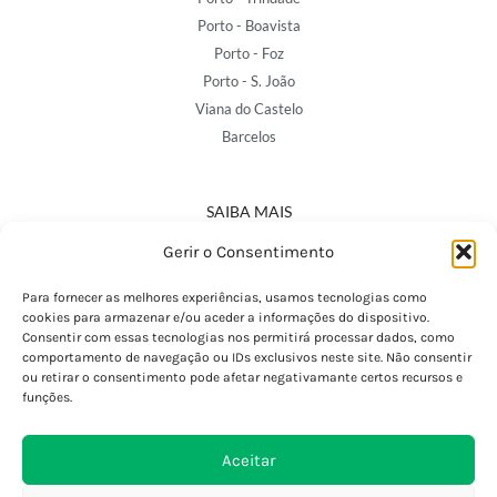
Porto - Boavista
Porto - Foz
Porto - S. João
Viana do Castelo
Barcelos
SAIBA MAIS
Política de Privacidade
Gerir o Consentimento
Declaração de Acessibilidade
Termos e Condições
Para fornecer as melhores experiências, usamos tecnologias como
cookies para armazenar e/ou aceder a informações do dispositivo.
Perguntas Frequentes
Consentir com essas tecnologias nos permitirá processar dados, como
Custos de Envio
comportamento de navegação ou IDs exclusivos neste site. Não consentir
ou retirar o consentimento pode afetar negativamante certos recursos e
Encomendas Internacionais
funções.
Seguir Encomenda
Devoluções e Trocas
Aceitar