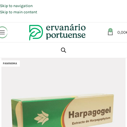
Portes grátis em compras a partir de 30 €, para envio expresso em
Portugal Continental.
Skip to navigation
Skip to main content
0
0,00
Início
Loja
Beleza | Cosmética | Higiene
PANFARMA