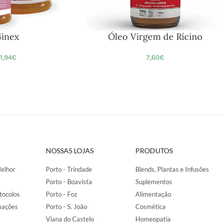
inex
Óleo Virgem de Rícino
11,94
€
7,60
€
NOSSAS LOJAS
PRODUTOS
elhor
Porto - Trindade
Blends, Plantas e Infusões
Porto - Boavista
Suplementos
tocolos
Porto - Foz
Alimentação
mações
Porto - S. João
Cosmética
Viana do Castelo
Homeopatia