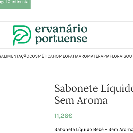
ugal Continental.
S
ALIMENTAÇÃO
COSMÉTICA
HOMEOPATIA
AROMATERAPIA
FLORAIS
OU
Beleza | Cosmética | Higiene
Corpo
Sabonetes
Sabonete Líquido Bebé
Sabonete Líquid
Sem Aroma
11,26
€
Sabonete Líquido Bebé – Sem Arom