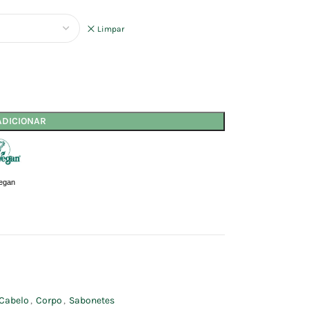
Limpar
ADICIONAR
egan
Cabelo
,
Corpo
,
Sabonetes