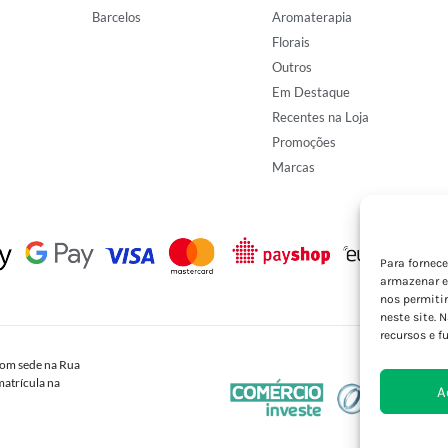
Barcelos
Aromaterapia
Florais
Outros
Em Destaque
Recentes na Loja
Promoções
Marcas
Para fornec
armazenar e
nos permiti
neste site. 
recursos e f
om sede na Rua
atrícula na
A