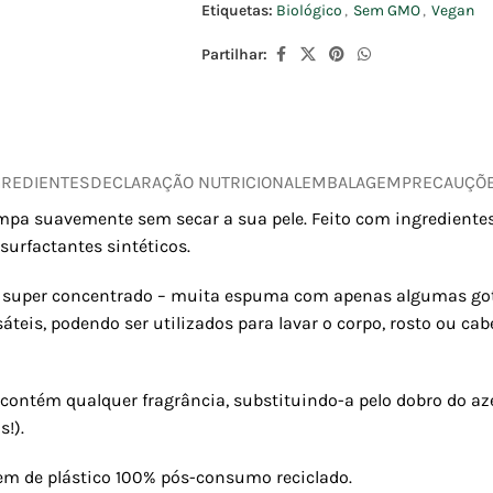
Etiquetas:
Biológico
,
Sem GMO
,
Vegan
Partilhar:
GREDIENTES
DECLARAÇÃO NUTRICIONAL
EMBALAGEM
PRECAUÇÕ
impa suavemente sem secar a sua pele. Feito com ingredientes
surfactantes sintéticos.
m super concentrado – muita espuma com apenas algumas got
teis, podendo ser utilizados para lavar o corpo, rosto ou cab
ontém qualquer fragrância, substituindo-a pelo dobro do azei
!).
gem de plástico 100% pós-consumo reciclado.