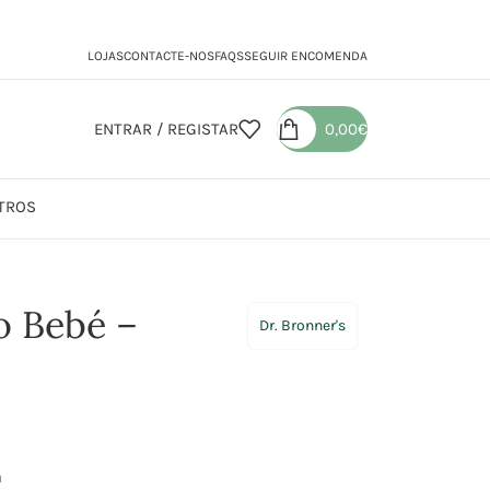
LOJAS
CONTACTE-NOS
FAQS
SEGUIR ENCOMENDA
ENTRAR / REGISTAR
0,00
€
TROS
 – Sem Aroma
o Bebé –
Dr. Bronner's
a