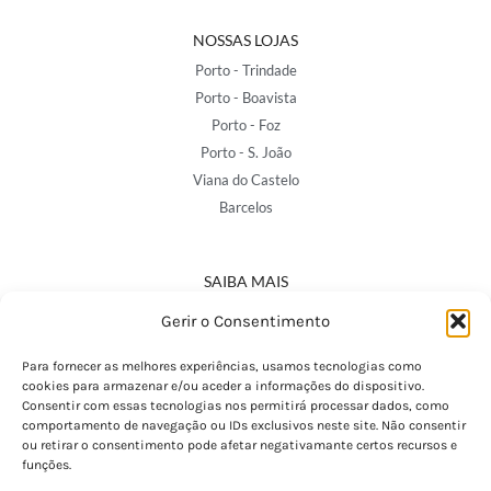
NOSSAS LOJAS
Porto - Trindade
Porto - Boavista
Porto - Foz
Porto - S. João
Viana do Castelo
Barcelos
SAIBA MAIS
Política de Privacidade
Gerir o Consentimento
Declaração de Acessibilidade
Termos e Condições
Para fornecer as melhores experiências, usamos tecnologias como
cookies para armazenar e/ou aceder a informações do dispositivo.
Perguntas Frequentes
Consentir com essas tecnologias nos permitirá processar dados, como
Custos de Envio
comportamento de navegação ou IDs exclusivos neste site. Não consentir
ou retirar o consentimento pode afetar negativamante certos recursos e
Encomendas Internacionais
funções.
Seguir Encomenda