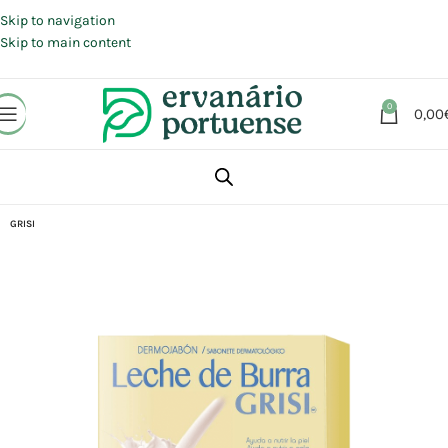
Portes grátis em compras a partir de 30 €, para envio expresso em
Portugal Continental.
Skip to navigation
Skip to main content
0
0,00
Início
Loja
Beleza | Cosmética | Higiene
Corpo
Sabonetes
GRISI