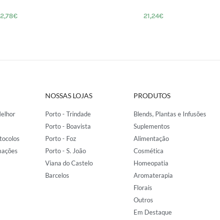
2,78
€
21,24
€
NOSSAS LOJAS
PRODUTOS
elhor
Porto - Trindade
Blends, Plantas e Infusões
Porto - Boavista
Suplementos
tocolos
Porto - Foz
Alimentação
mações
Porto - S. João
Cosmética
Viana do Castelo
Homeopatia
Barcelos
Aromaterapia
Florais
Outros
Em Destaque