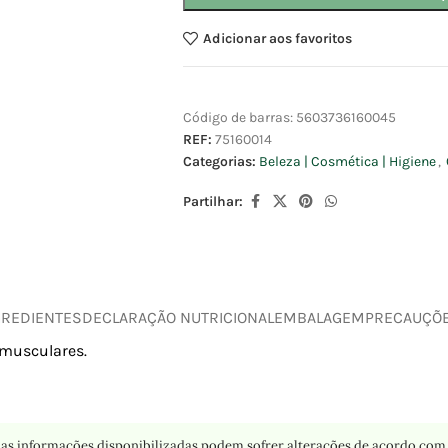
Adicionar aos favoritos
Código de barras:
5603736160045
REF:
75160014
Categorias:
Beleza | Cosmética | Higiene
,
Partilhar:
GREDIENTES
DECLARAÇÃO NUTRICIONAL
EMBALAGEM
PRECAUÇÕ
 musculares.
as informações disponibilizadas podem sofrer alterações de acordo com 