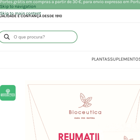
Portes grátis em compras a partir de 30 €, para envio expresso em Port
Skip to navigation
Skip to main content
UALIDADE E CONFIANÇA DESDE 1910
PLANTAS
SUPLEMENTO