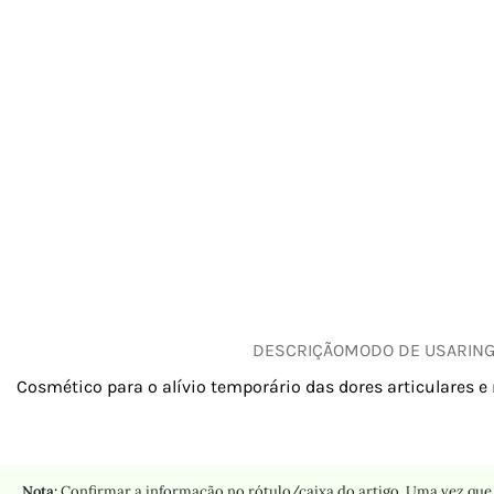
DESCRIÇÃO
MODO DE USAR
IN
Cosmético para o alívio temporário das dores articulares e
Nota:
Confirmar a informação no rótulo/caixa do artigo. Uma vez que 