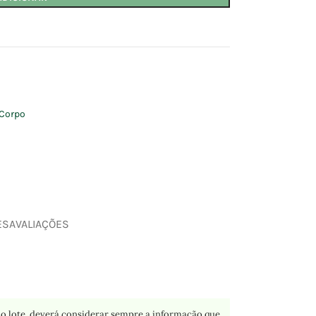
Corpo
ES
AVALIAÇÕES
o lote, deverá considerar sempre a informação que