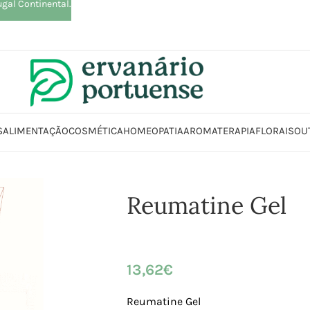
ugal Continental.
S
ALIMENTAÇÃO
COSMÉTICA
HOMEOPATIA
AROMATERAPIA
FLORAIS
OU
Início
Loja
Beleza | Cosmética | Higiene
Corpo
Reumatine Gel
Reumatine Gel
13,62
€
Reumatine Gel