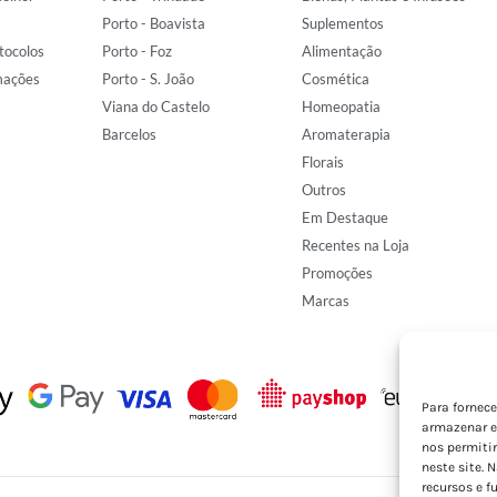
Porto - Boavista
Suplementos
tocolos
Porto - Foz
Alimentação
mações
Porto - S. João
Cosmética
Viana do Castelo
Homeopatia
Barcelos
Aromaterapia
Florais
Outros
Em Destaque
Recentes na Loja
Promoções
Marcas
Para fornec
armazenar e
nos permiti
neste site. 
recursos e f