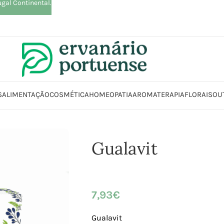
ugal Continental.
S
ALIMENTAÇÃO
COSMÉTICA
HOMEOPATIA
AROMATERAPIA
FLORAIS
OU
Início
Loja
Beleza | Cosmética | Higiene
Corpo
Gualavit
Gualavit
7,93
€
Gualavit