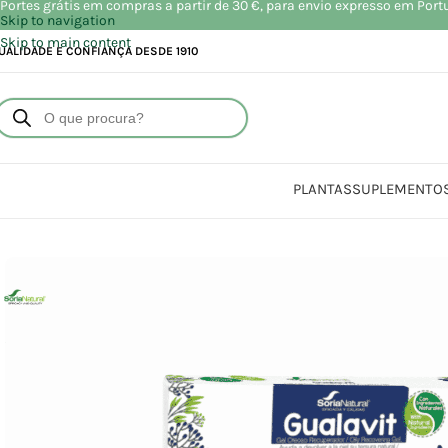
Portes grátis em compras a partir de 30 €, para envio expresso em Port
Skip to navigation
Skip to main content
UALIDADE E CONFIANÇA DESDE 1910
PLANTAS
SUPLEMENTO