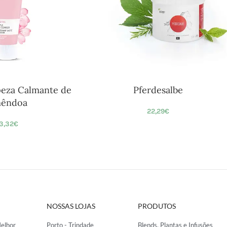
peza Calmante de
Pferdesalbe
êndoa
22,29
€
3,32
€
NOSSAS LOJAS
PRODUTOS
elhor
Porto - Trindade
Blends, Plantas e Infusões