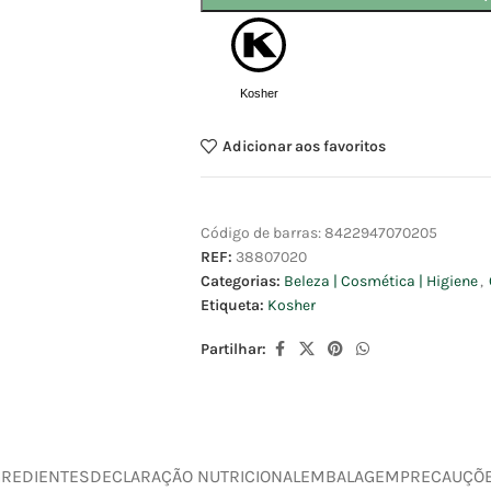
Kosher
Adicionar aos favoritos
Código de barras:
8422947070205
REF:
38807020
Categorias:
Beleza | Cosmética | Higiene
,
Etiqueta:
Kosher
Partilhar:
GREDIENTES
DECLARAÇÃO NUTRICIONAL
EMBALAGEM
PRECAUÇÕ