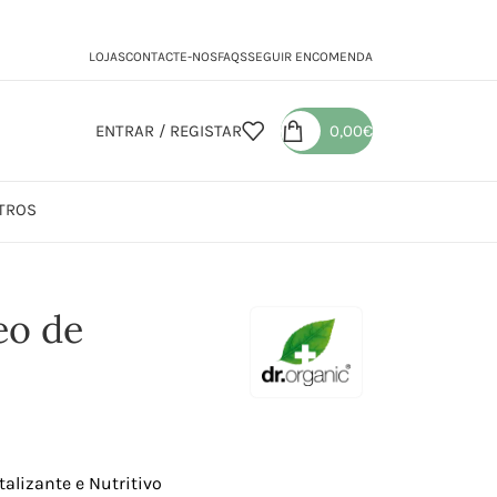
LOJAS
CONTACTE-NOS
FAQS
SEGUIR ENCOMENDA
ENTRAR / REGISTAR
0,00
€
TROS
de Cânhamo
eo de
alizante e Nutritivo