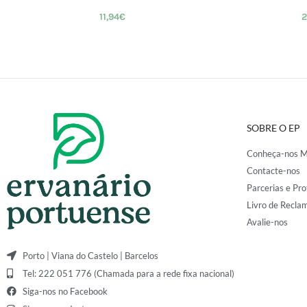
11,94
€
2
SOBRE O EP
Conheça-nos M
Contacte-nos
Parcerias e Pro
Livro de Recla
Avalie-nos
Porto | Viana do Castelo | Barcelos
Tel: 222 051 776 (Chamada para a rede fixa nacional)
Siga-nos no Facebook