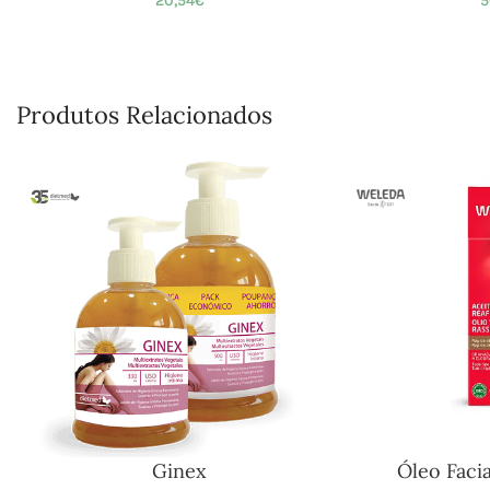
20,54
€
5
Produtos Relacionados
Ginex
Óleo Faci