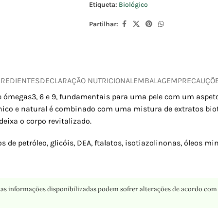
Etiqueta:
Biológico
Partilhar:
GREDIENTES
DECLARAÇÃO NUTRICIONAL
EMBALAGEM
PRECAUÇÕ
 e ómegas3, 6 e 9, fundamentais para uma pele com um aspeto
nico e natural é combinado com uma mistura de extratos bioti
eixa o corpo revitalizado.
os de petróleo, glicóis, DEA, ftalatos, isotiazolinonas, óleos m
as informações disponibilizadas podem sofrer alterações de acordo com 