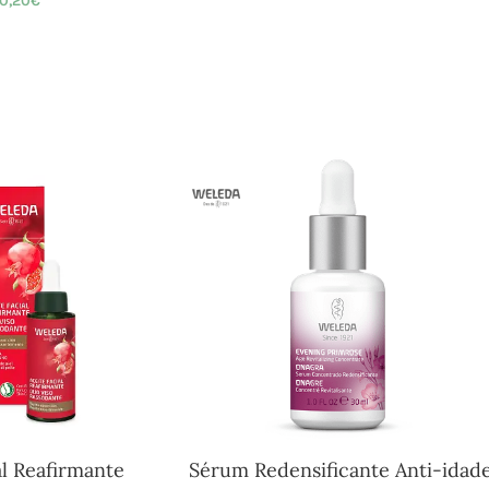
0,20
€
al Reafirmante
Sérum Redensificante Anti-idad