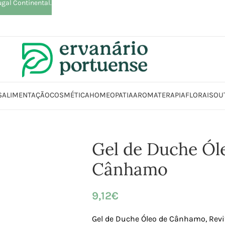
ugal Continental.
S
ALIMENTAÇÃO
COSMÉTICA
HOMEOPATIA
AROMATERAPIA
FLORAIS
OU
a
Beleza | Cosmética | Higiene
Corpo
Gel de banho
Gel de Duche Óleo 
Gel de Duche Ól
Cânhamo
9,12
€
Gel de Duche Óleo de Cânhamo, Revit