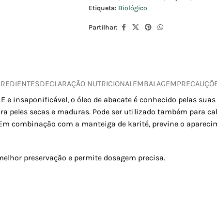
Etiqueta:
Biológico
Partilhar:
GREDIENTES
DECLARAÇÃO NUTRICIONAL
EMBALAGEM
PRECAUÇÕ
 e insaponificável, o óleo de abacate é conhecido pelas suas
ara peles secas e maduras. Pode ser utilizado também para ca
. Em combinação com a manteiga de karité, previne o aparecim
 melhor preservação e permite dosagem precisa.