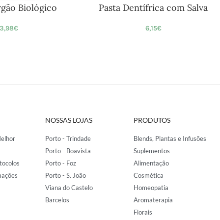
rgão Biológico
Pasta Dentífrica com Salva
3,98
€
6,15
€
NOSSAS LOJAS
PRODUTOS
elhor
Porto - Trindade
Blends, Plantas e Infusões
Porto - Boavista
Suplementos
tocolos
Porto - Foz
Alimentação
mações
Porto - S. João
Cosmética
Viana do Castelo
Homeopatia
Barcelos
Aromaterapia
Florais