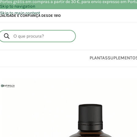
Portes grátis em compras a partir de 30 €, para envio expresso em Port
Skip to navigation
Skip to main content
UALIDADE E CONFIANÇA DESDE 1910
PLANTAS
SUPLEMENTO
Início
Loja
Beleza | Cosmética | 