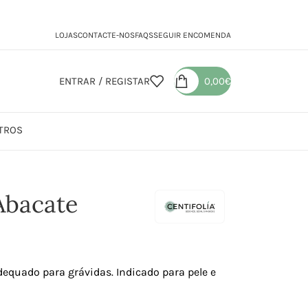
LOJAS
CONTACTE-NOS
FAQS
SEGUIR ENCOMENDA
ENTRAR / REGISTAR
0,00
€
TROS
Sabonetes
Óleo Virgem de Abacate
Abacate
dequado para grávidas. Indicado para pele e