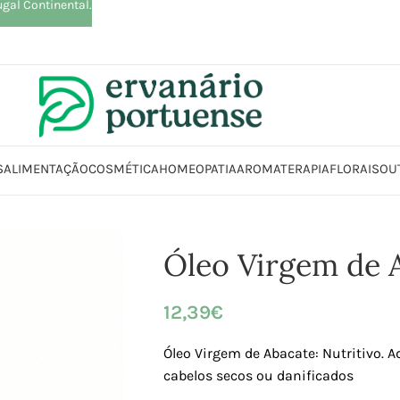
ugal Continental.
S
ALIMENTAÇÃO
COSMÉTICA
HOMEOPATIA
AROMATERAPIA
FLORAIS
OU
Higiene
Rosto
Cremes | Estimulantes | Loções | Lubrificantes | Óleos | 
Óleo Virgem de 
12,39
€
Óleo Virgem de Abacate: Nutritivo. A
cabelos secos ou danificados