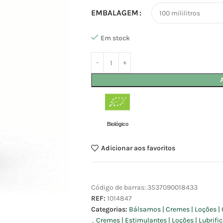
EMBALAGEM
Em stock
Biológico
Adicionar aos favoritos
Código de barras:
3537090018433
REF:
1014847
Categorias:
Bálsamos | Cremes | Loções | 
,
Cremes | Estimulantes | Loções | Lubrific