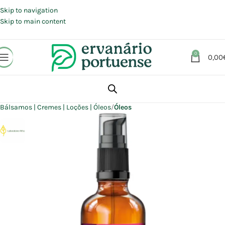
Portes grátis em compras a partir de 30 €, para envio expresso em
Portugal Continental.
Skip to navigation
Skip to main content
0
0,00
Início
Loja
Beleza | Cosmética | Higiene
Corpo
Bálsamos | Cremes | Loções | Óleos
Óleos