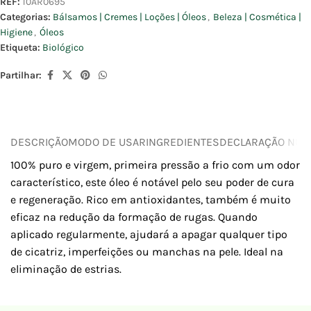
REF:
10AR0695
Categorias:
Bálsamos | Cremes | Loções | Óleos
,
Beleza | Cosmética |
Higiene
,
Óleos
Etiqueta:
Biológico
Partilhar:
DESCRIÇÃO
MODO DE USAR
INGREDIENTES
DECLARAÇÃO NUTR
100% puro e virgem, primeira pressão a frio com um odor
característico, este óleo é notável pelo seu poder de cura
e regeneração. Rico em antioxidantes, também é muito
eficaz na redução da formação de rugas. Quando
aplicado regularmente, ajudará a apagar qualquer tipo
de cicatriz, imperfeições ou manchas na pele. Ideal na
eliminação de estrias.