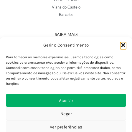
Viana do Castelo
Barcelos
SAIBA MAIS
Política de Privacidade
Gerir o Consentimento
Declaração de Acessibilidade
Termos e Condições
Para fornecer as melhores experiências, usamos tecnologias como
cookies para armazenar e/ou aceder a informações do dispositivo.
Perguntas Frequentes
Consentir com essas tecnologias nos permitirá processar dados, como
Custos de Envio
comportamento de navegação ou IDs exclusivos neste site. Não consentir
ou retirar o consentimento pode afetar negativamante certos recursos e
Encomendas Internacionais
funções.
Seguir Encomenda
Devoluções e Trocas
Aceitar
Negar
Ver preferências