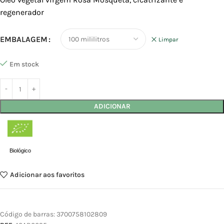
regenerador
EMBALAGEM
Limpar
Em stock
ADICIONAR
Biológico
Adicionar aos favoritos
Código de barras:
3700758102809