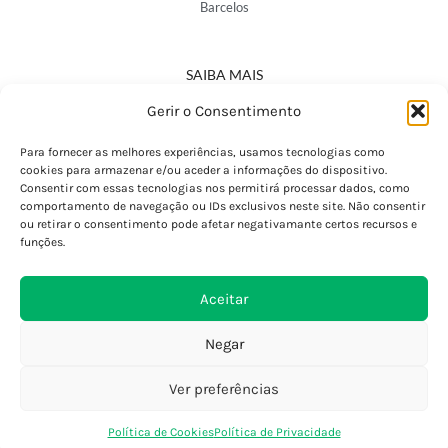
Barcelos
SAIBA MAIS
Política de Privacidade
Gerir o Consentimento
Declaração de Acessibilidade
Termos e Condições
Para fornecer as melhores experiências, usamos tecnologias como
cookies para armazenar e/ou aceder a informações do dispositivo.
Perguntas Frequentes
Consentir com essas tecnologias nos permitirá processar dados, como
Custos de Envio
comportamento de navegação ou IDs exclusivos neste site. Não consentir
ou retirar o consentimento pode afetar negativamante certos recursos e
Encomendas Internacionais
funções.
Seguir Encomenda
Devoluções e Trocas
Aceitar
Negar
Ver preferências
0
Política de Cookies
Política de Privacidade
Loja
Favoritos
Saco Compras
Conta