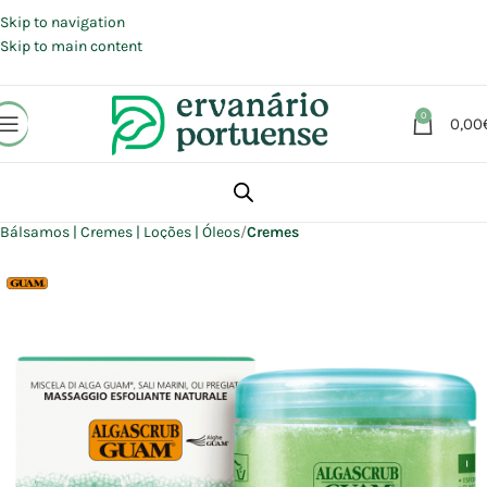
Portes grátis em compras a partir de 30 €, para envio expresso em
Portugal Continental.
Skip to navigation
Skip to main content
0
0,00
Início
Loja
Beleza | Cosmética | Higiene
Corpo
Bálsamos | Cremes | Loções | Óleos
Cremes