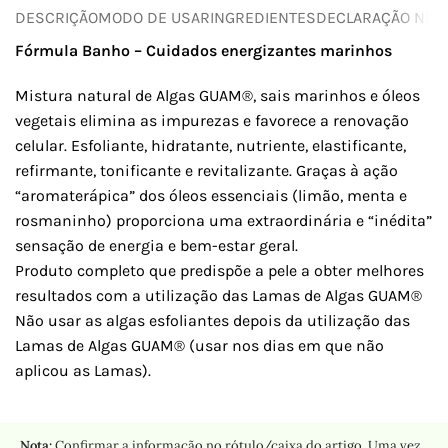
DESCRIÇÃO
MODO DE USAR
INGREDIENTES
DECLARAÇÃO NUTR
Fórmula Banho – Cuidados energizantes marinhos
Mistura natural de Algas GUAM®, sais marinhos e óleos
vegetais elimina as impurezas e favorece a renovação
celular. Esfoliante, hidratante, nutriente, elastificante,
refirmante, tonificante e revitalizante. Graças à ação
“aromaterápica” dos óleos essenciais (limão, menta e
rosmaninho) proporciona uma extraordinária e “inédita”
sensação de energia e bem-estar geral.
Produto completo que predispõe a pele a obter melhores
resultados com a utilização das Lamas de Algas GUAM®
Não usar as algas esfoliantes depois da utilização das
Lamas de Algas GUAM® (usar nos dias em que não
aplicou as Lamas).
Nota:
Confirmar a informação no rótulo/caixa do artigo. Uma vez