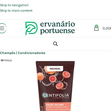
Portes grátis em compras a partir de 30 €, para envio expresso em
Portugal Continental.
Skip to navigation
Skip to main content
0
0,00
Início
Loja
Beleza | Cosmética | Higiene
Cabelo
Champôs | Condicionadores