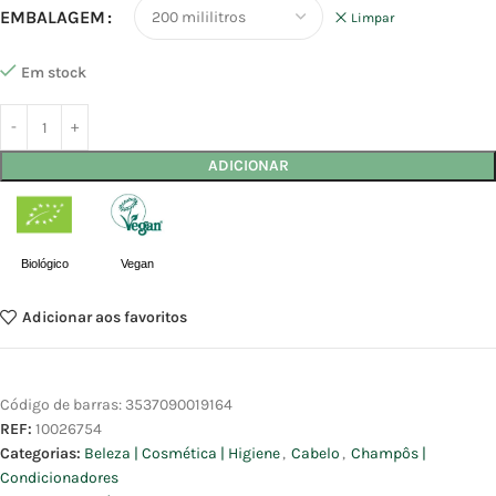
EMBALAGEM
Limpar
Em stock
ADICIONAR
Biológico
Vegan
Adicionar aos favoritos
Código de barras:
3537090019164
REF:
10026754
Categorias:
Beleza | Cosmética | Higiene
,
Cabelo
,
Champôs |
Condicionadores