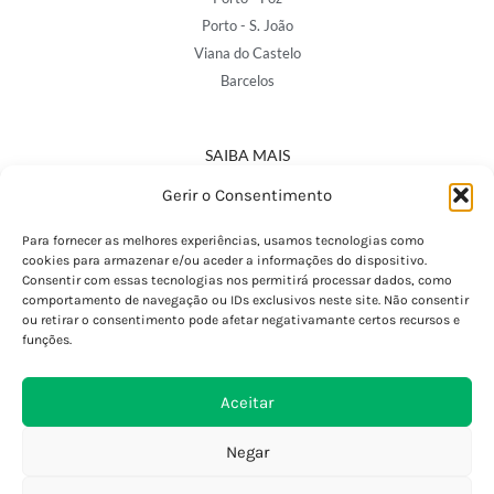
Porto - S. João
Viana do Castelo
Barcelos
SAIBA MAIS
Política de Privacidade
Gerir o Consentimento
Declaração de Acessibilidade
Termos e Condições
Para fornecer as melhores experiências, usamos tecnologias como
cookies para armazenar e/ou aceder a informações do dispositivo.
Perguntas Frequentes
Consentir com essas tecnologias nos permitirá processar dados, como
Custos de Envio
comportamento de navegação ou IDs exclusivos neste site. Não consentir
ou retirar o consentimento pode afetar negativamante certos recursos e
Encomendas Internacionais
funções.
Seguir Encomenda
Devoluções e Trocas
Aceitar
Negar