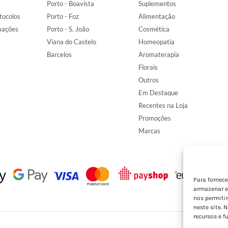
Porto - Boavista
Suplementos
tocolos
Porto - Foz
Alimentação
mações
Porto - S. João
Cosmética
Viana do Castelo
Homeopatia
Barcelos
Aromaterapia
Florais
Outros
Em Destaque
Recentes na Loja
Promoções
Marcas
Para fornec
armazenar e
nos permiti
neste site. 
recursos e f