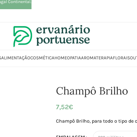
ugal Continental.
S
ALIMENTAÇÃO
COSMÉTICA
HOMEOPATIA
AROMATERAPIA
FLORAIS
OU
Beleza | Cosmética | Higiene
Cabelo
Champôs | Condicionadores
Cha
Champô Brilho
7,52
€
Champô Brilho, para todo o tipo de 