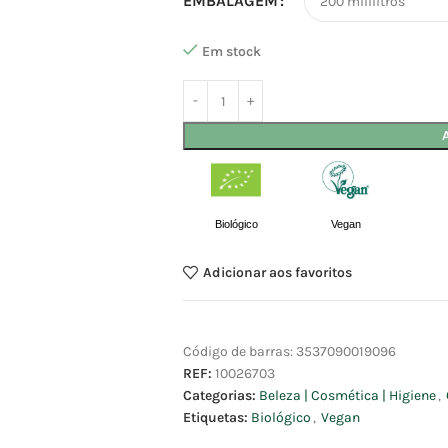
EMBALAGEM
Em stock
Biológico
Vegan
Adicionar aos favoritos
Código de barras:
3537090019096
REF:
10026703
Categorias:
Beleza | Cosmética | Higiene
,
Etiquetas:
Biológico
,
Vegan