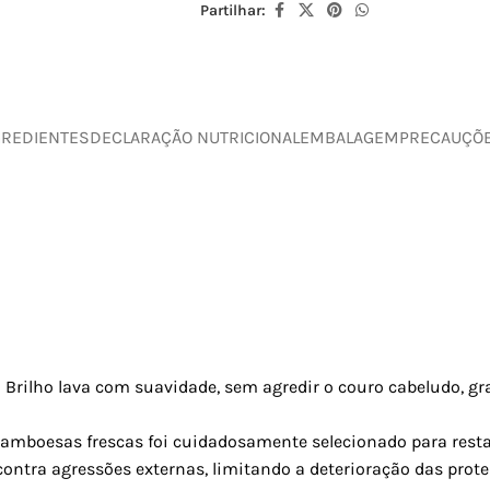
Partilhar:
GREDIENTES
DECLARAÇÃO NUTRICIONAL
EMBALAGEM
PRECAUÇÕ
a Brilho lava com suavidade, sem agredir o couro cabeludo, gr
ramboesas frescas foi cuidadosamente selecionado para restau
 contra agressões externas, limitando a deterioração das prot