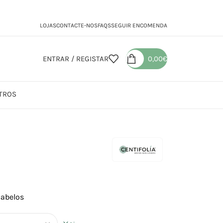
LOJAS
CONTACTE-NOS
FAQS
SEGUIR ENCOMENDA
ENTRAR / REGISTAR
0,00
€
TROS
mpô Brilho
cabelos