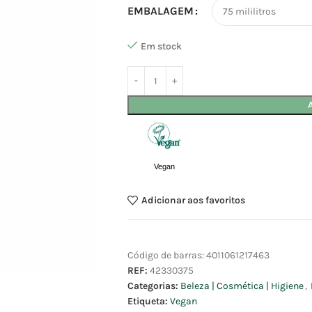
EMBALAGEM
Em stock
Vegan
Adicionar aos favoritos
Código de barras:
4011061217463
REF:
42330375
Categorias:
Beleza | Cosmética | Higiene
,
Etiqueta:
Vegan