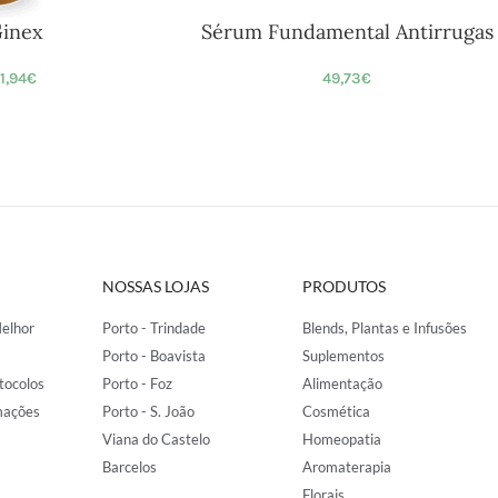
inex
Sérum Fundamental Antirrugas
11,94
€
49,73
€
NOSSAS LOJAS
PRODUTOS
elhor
Porto - Trindade
Blends, Plantas e Infusões
Porto - Boavista
Suplementos
tocolos
Porto - Foz
Alimentação
mações
Porto - S. João
Cosmética
Viana do Castelo
Homeopatia
Barcelos
Aromaterapia
Florais