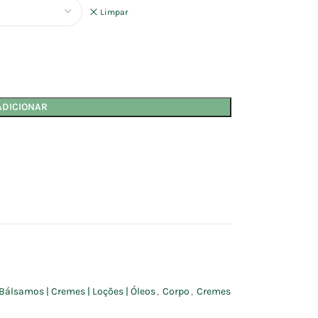
Limpar
ADICIONAR
Bálsamos | Cremes | Loções | Óleos
,
Corpo
,
Cremes