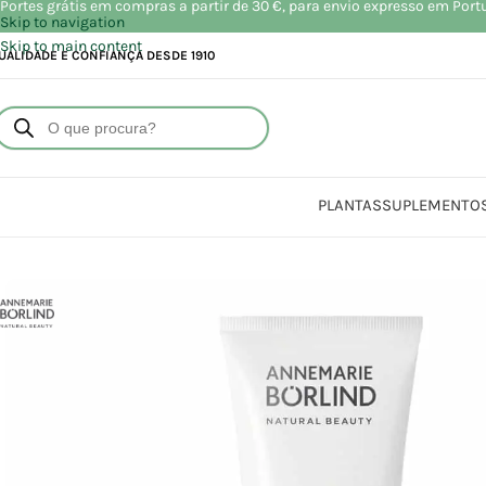
Portes grátis em compras a partir de 30 €, para envio expresso em Port
Skip to navigation
Skip to main content
UALIDADE E CONFIANÇA DESDE 1910
PLANTAS
SUPLEMENTO
Início
Loja
Beleza | C