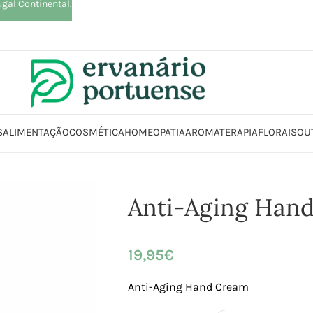
ugal Continental.
S
ALIMENTAÇÃO
COSMÉTICA
HOMEOPATIA
AROMATERAPIA
FLORAIS
OU
osmética | Higiene
Corpo
Bálsamos | Cremes | Loções | Óleos
Cremes
Anti-Aging Han
19,95
€
Anti-Aging Hand Cream