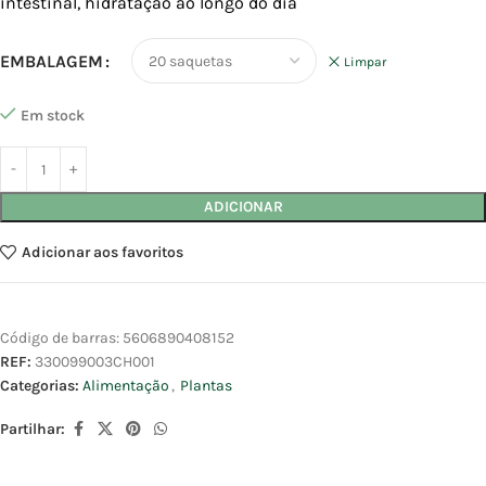
intestinal, hidratação ao longo do dia
EMBALAGEM
Limpar
Em stock
ADICIONAR
Adicionar aos favoritos
Código de barras:
5606890408152
REF:
330099003CH001
Categorias:
Alimentação
,
Plantas
Partilhar: