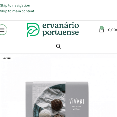
Portes grátis em compras a partir de 30 €, para envio expresso em
Portugal Continental.
Skip to navigation
Skip to main content
0
0,00
Início
Loja
Alimentação
Chocolates | Rebuçados | Pastilhas elásticas
VIVANI