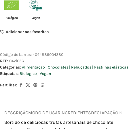
Biológico
Vegan
Adicionar aos favoritos
Código de barras:
4044889004380
REF:
04vi056
Categorias:
Alimentação
,
Chocolates | Rebuçados | Pastilhas elásticas
Etiquetas:
Biológico
,
Vegan
Partilhar:
DESCRIÇÃO
MODO DE USAR
INGREDIENTES
DECLARAÇÃO NUTR
Sortido de deliciosas trufas artesanais de chocolate