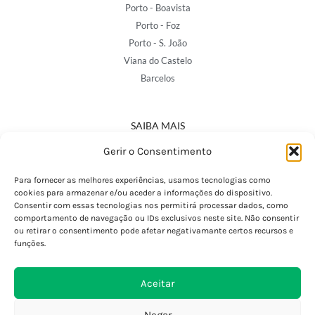
Porto - Boavista
Porto - Foz
Porto - S. João
Viana do Castelo
Barcelos
SAIBA MAIS
Política de Privacidade
Gerir o Consentimento
Declaração de Acessibilidade
Termos e Condições
Para fornecer as melhores experiências, usamos tecnologias como
cookies para armazenar e/ou aceder a informações do dispositivo.
Perguntas Frequentes
Consentir com essas tecnologias nos permitirá processar dados, como
Custos de Envio
comportamento de navegação ou IDs exclusivos neste site. Não consentir
ou retirar o consentimento pode afetar negativamante certos recursos e
Encomendas Internacionais
funções.
Seguir Encomenda
Devoluções e Trocas
Aceitar
Negar