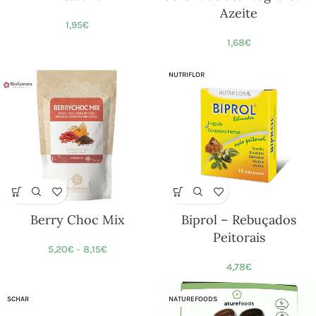
Azeite
1,95
€
1,68
€
NUTRIFLOR
Berry Choc Mix
Biprol – Rebuçados
Peitorais
5,20
€
–
8,15
€
4,78
€
SCHAR
NATUREFOODS