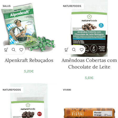
SALUS
NATUREFOODS
Alpenkraft Rebuçados
Amêndoas Cobertas com
Chocolate de Leite
5,20
€
5,61
€
NATUREFOODS
VIVANI