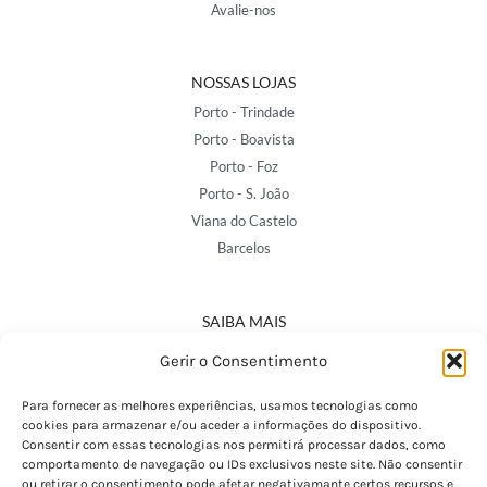
Avalie-nos
NOSSAS LOJAS
Porto - Trindade
Porto - Boavista
Porto - Foz
Porto - S. João
Viana do Castelo
Barcelos
SAIBA MAIS
Política de Privacidade
Gerir o Consentimento
Declaração de Acessibilidade
Termos e Condições
Para fornecer as melhores experiências, usamos tecnologias como
cookies para armazenar e/ou aceder a informações do dispositivo.
Perguntas Frequentes
Consentir com essas tecnologias nos permitirá processar dados, como
Custos de Envio
comportamento de navegação ou IDs exclusivos neste site. Não consentir
ou retirar o consentimento pode afetar negativamante certos recursos e