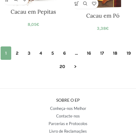
Cacau em Pepitas
Cacau em Pó
8,05
€
3,38
€
1
2
3
4
5
6
…
16
17
18
19
20
>
SOBRE O EP
Conheça-nos Melhor
Contacte-nos
Parcerias e Protocolos
Livro de Reclamações