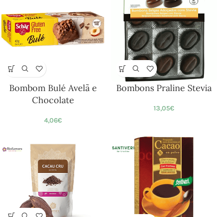
Bombom Bulé Avelã e
Bombons Praline Stevia
Chocolate
13,05
€
4,06
€