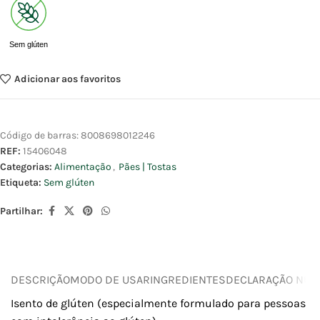
Sem glúten
Adicionar aos favoritos
Código de barras:
8008698012246
REF:
15406048
Categorias:
Alimentação
,
Pães | Tostas
Etiqueta:
Sem glúten
Partilhar:
DESCRIÇÃO
MODO DE USAR
INGREDIENTES
DECLARAÇÃO NUTR
Isento de glúten (especialmente formulado para pessoas