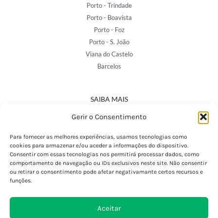
Porto - Trindade
Porto - Boavista
Porto - Foz
Porto - S. João
Viana do Castelo
Barcelos
SAIBA MAIS
Política de Privacidade
Gerir o Consentimento
Declaração de Acessibilidade
Termos e Condições
Para fornecer as melhores experiências, usamos tecnologias como
cookies para armazenar e/ou aceder a informações do dispositivo.
Perguntas Frequentes
Consentir com essas tecnologias nos permitirá processar dados, como
Custos de Envio
comportamento de navegação ou IDs exclusivos neste site. Não consentir
ou retirar o consentimento pode afetar negativamante certos recursos e
Encomendas Internacionais
funções.
Seguir Encomenda
Devoluções e Trocas
Aceitar