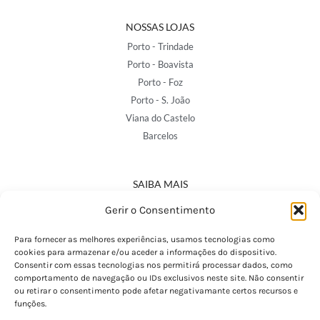
NOSSAS LOJAS
Porto - Trindade
Porto - Boavista
Porto - Foz
Porto - S. João
Viana do Castelo
Barcelos
SAIBA MAIS
Política de Privacidade
Gerir o Consentimento
Declaração de Acessibilidade
Termos e Condições
Para fornecer as melhores experiências, usamos tecnologias como
cookies para armazenar e/ou aceder a informações do dispositivo.
Perguntas Frequentes
Consentir com essas tecnologias nos permitirá processar dados, como
Custos de Envio
comportamento de navegação ou IDs exclusivos neste site. Não consentir
ou retirar o consentimento pode afetar negativamante certos recursos e
Encomendas Internacionais
funções.
Seguir Encomenda