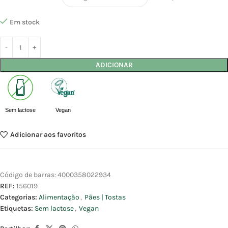
Em stock
ADICIONAR
Sem lactose
Vegan
Adicionar aos favoritos
Código de barras:
4000358022934
REF:
156019
Categorias:
Alimentação
,
Pães | Tostas
Etiquetas:
Sem lactose
,
Vegan