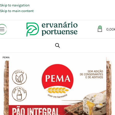
Portes grátis em compras a partir de 30 €, para envio expresso em
Portugal Continental.
Skip to navigation
Skip to main content
0
0,00
Início
Loja
Alimentação
Pães | Tostas
PEMA