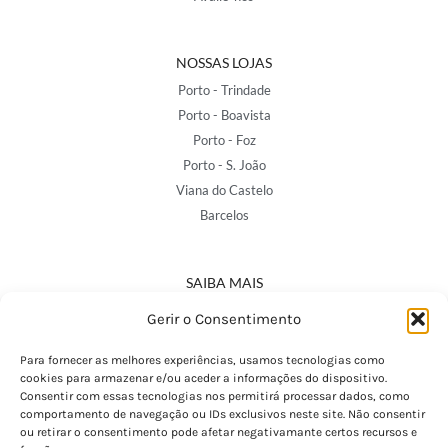
NOSSAS LOJAS
Porto - Trindade
Porto - Boavista
Porto - Foz
Porto - S. João
Viana do Castelo
Barcelos
SAIBA MAIS
Política de Privacidade
Gerir o Consentimento
Declaração de Acessibilidade
Termos e Condições
Para fornecer as melhores experiências, usamos tecnologias como
cookies para armazenar e/ou aceder a informações do dispositivo.
Perguntas Frequentes
Consentir com essas tecnologias nos permitirá processar dados, como
Custos de Envio
comportamento de navegação ou IDs exclusivos neste site. Não consentir
ou retirar o consentimento pode afetar negativamante certos recursos e
Encomendas Internacionais