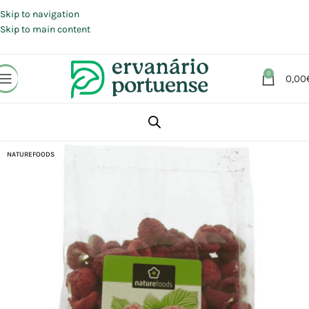
Portes grátis em compras a partir de 30 €, para envio expresso em
Portugal Continental.
Skip to navigation
Skip to main content
0
0,00
Início
Loja
Alimentação
NATUREFOODS