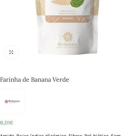
Click to enlarge
Farinha de Banana Verde
6,01
€
Amido, Baixo índice glicémico, Fibras, Pré-biótico, Sem