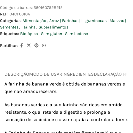
Código de barras:
5601607528215
REF:
04CF0010A
Categorias:
Alimentação
,
Arroz | Farinhas | Leguminosas | Massas |
Sementes
,
Farinha
,
Superalimentos
Etiquetas:
Biológico
,
Sem glúten
,
Sem lactose
Partilhar:
DESCRIÇÃO
MODO DE USAR
INGREDIENTES
DECLARAÇÃO NUTR
A farinha de banana verde é obtida de bananas verdes e
que não amadureceram.
As bananas verdes e a sua farinha são ricas em amido
resistente, o qual retarda a digestão e prolonga a
sensação de saciedade e assim ajuda a controlar a fome.
A Farinha de Banana verde contém fibras insolúveis e