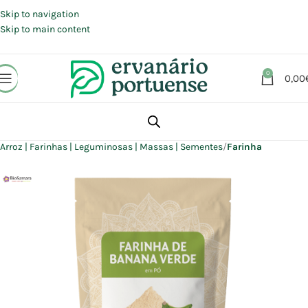
Portes grátis em compras a partir de 30 €, para envio expresso em
Portugal Continental.
Skip to navigation
Skip to main content
0
0,00
Início
Loja
Alimentação
Arroz | Farinhas | Leguminosas | Massas | Sementes
Farinha