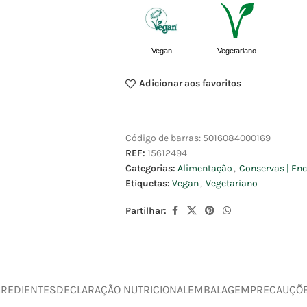
Vegan
Vegetariano
Adicionar aos favoritos
Código de barras:
5016084000169
REF:
15612494
Categorias:
Alimentação
,
Conservas | Enc
Etiquetas:
Vegan
,
Vegetariano
Partilhar:
GREDIENTES
DECLARAÇÃO NUTRICIONAL
EMBALAGEM
PRECAUÇÕ