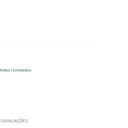
hidos | Enlatados
ES
AVALIAÇÕES