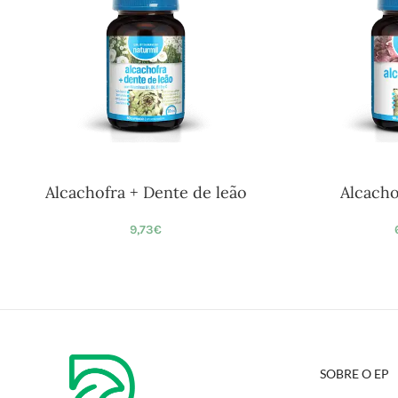
Alcachofra + Dente de leão
Alcach
9,73
€
SOBRE O EP