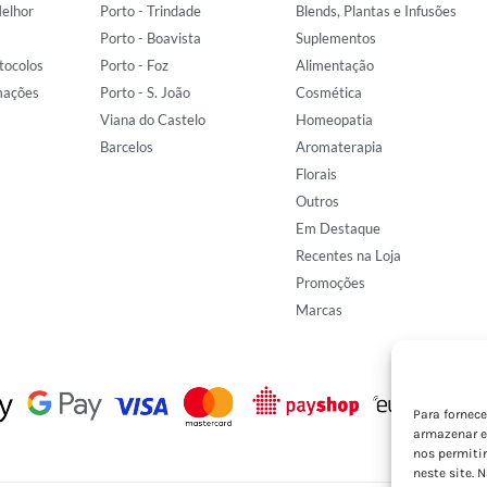
elhor
Porto - Trindade
Blends, Plantas e Infusões
Porto - Boavista
Suplementos
tocolos
Porto - Foz
Alimentação
mações
Porto - S. João
Cosmética
Viana do Castelo
Homeopatia
Barcelos
Aromaterapia
Florais
Outros
Em Destaque
Recentes na Loja
Promoções
Marcas
Para fornec
armazenar e
nos permiti
neste site. 