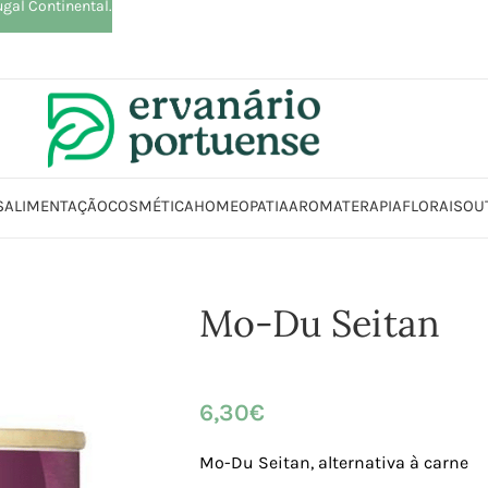
ugal Continental.
S
ALIMENTAÇÃO
COSMÉTICA
HOMEOPATIA
AROMATERAPIA
FLORAIS
OU
Início
Loja
Alimentação
Conservas | Enchidos | Enlatados
Mo-Du Seita
Mo-Du Seitan
6,30
€
Mo-Du Seitan, alternativa à carne