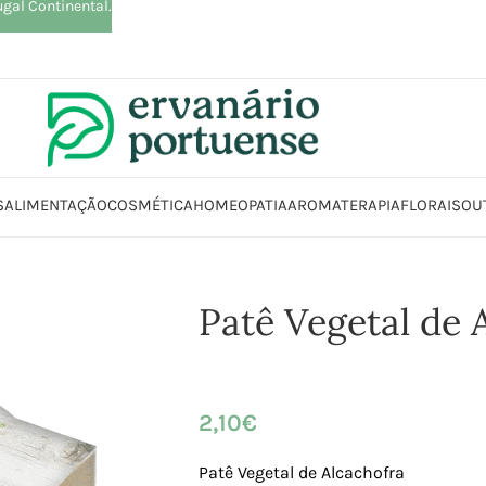
ugal Continental.
S
ALIMENTAÇÃO
COSMÉTICA
HOMEOPATIA
AROMATERAPIA
FLORAIS
OU
limentação
Compotas | Cremes | Manteigas | Patés
Patés
Patê Vegetal
Patê Vegetal de 
2,10
€
Patê Vegetal de Alcachofra