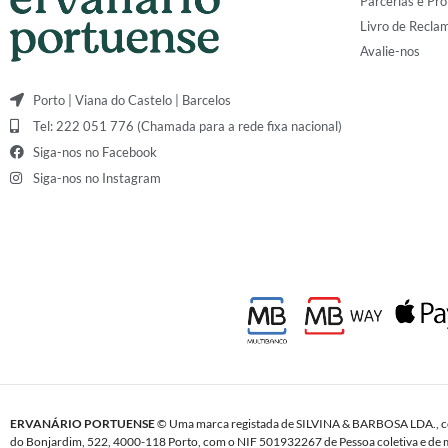
Parcerias e Pro
Livro de Recla
Avalie-nos
Porto | Viana do Castelo | Barcelos
Tel: 222 051 776 (Chamada para a rede fixa nacional)
Siga-nos no Facebook
Siga-nos no Instagram
ERVANÁRIO PORTUENSE
© Uma marca registada de SILVINA & BARBOSA LDA., c
do Bonjardim, 522, 4000-118 Porto, com o NIF 501932267 de Pessoa coletiva e de m