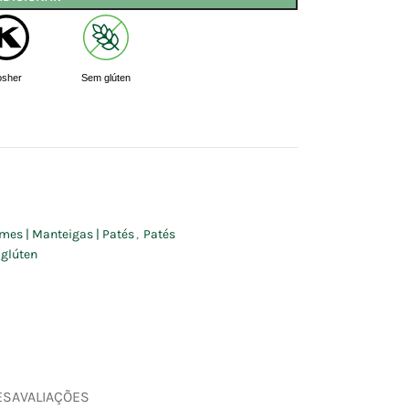
osher
Sem glúten
mes | Manteigas | Patés
,
Patés
glúten
ES
AVALIAÇÕES