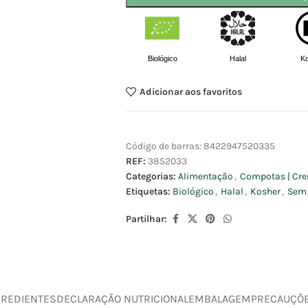
Biológico
Halal
K
Adicionar aos favoritos
Código de barras:
8422947520335
REF:
3852033
Categorias:
Alimentação
,
Compotas | Cre
Etiquetas:
Biológico
,
Halal
,
Kosher
,
Sem 
Partilhar:
GREDIENTES
DECLARAÇÃO NUTRICIONAL
EMBALAGEM
PRECAUÇÕ