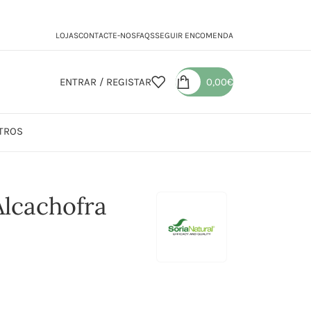
LOJAS
CONTACTE-NOS
FAQS
SEGUIR ENCOMENDA
ENTRAR / REGISTAR
0,00
€
TROS
 de Alcachofra
Alcachofra