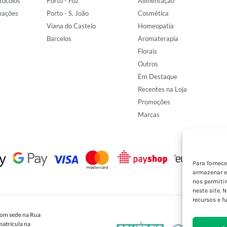
tocolos
Porto - Foz
Alimentação
mações
Porto - S. João
Cosmética
Viana do Castelo
Homeopatia
Barcelos
Aromaterapia
Florais
Outros
Em Destaque
Recentes na Loja
Promoções
Marcas
Para fornec
armazenar e
nos permiti
neste site. 
recursos e f
om sede na Rua
atrícula na