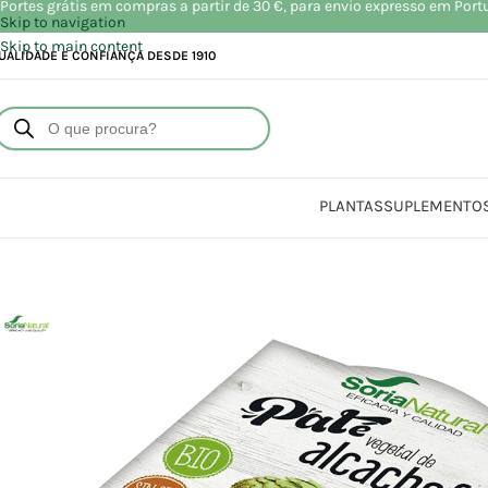
Portes grátis em compras a partir de 30 €, para envio expresso em Port
Skip to navigation
Skip to main content
UALIDADE E CONFIANÇA DESDE 1910
PLANTAS
SUPLEMENTO
Início
Loja
A