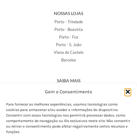
NOSSAS LOJAS
Porto - Trindade
Porto - Boavista
Porto - Foz
Porto - S. João
Viana do Castelo
Barcelos
SAIBA MAIS
Política de Privacidade
Gerir o Consentimento
Declaração de Acessibilidade
Termos e Condições
Para fornecer as melhores experiências, usamos tecnologias como
cookies para armazenar e/ou aceder a informações do dispositivo.
Perguntas Frequentes
Consentir com essas tecnologias nos permitirá processar dados, como
Custos de Envio
comportamento de navegação ou IDs exclusivos neste site. Não consentir
ou retirar o consentimento pode afetar negativamante certos recursos e
Encomendas Internacionais
funções.
Seguir Encomenda