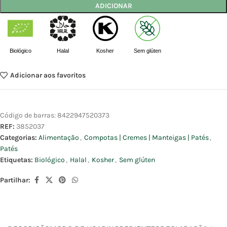
ADICIONAR
Biológico
Halal
Kosher
Sem glúten
Adicionar aos favoritos
Código de barras:
8422947520373
REF:
3852037
Categorias:
Alimentação
,
Compotas | Cremes | Manteigas | Patés
,
Patés
Etiquetas:
Biológico
,
Halal
,
Kosher
,
Sem glúten
Partilhar: