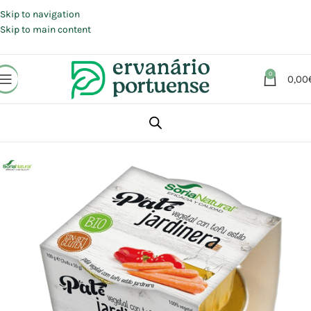
Portes grátis em compras a partir de 30 €, para envio expresso em
Portugal Continental.
Skip to navigation
Skip to main content
0
0,00
Início
Loja
Alimentação
Compotas | Cremes | Manteigas | Patés
Patés