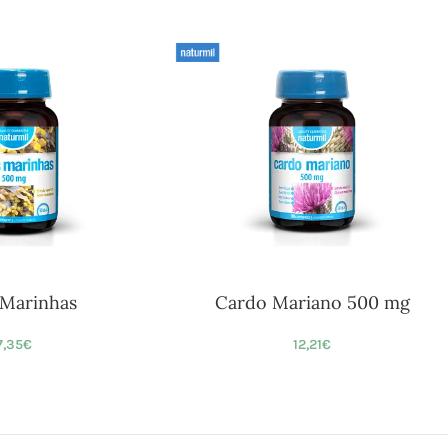
 Marinhas
Cardo Mariano 500 mg
7,35
€
12,21
€