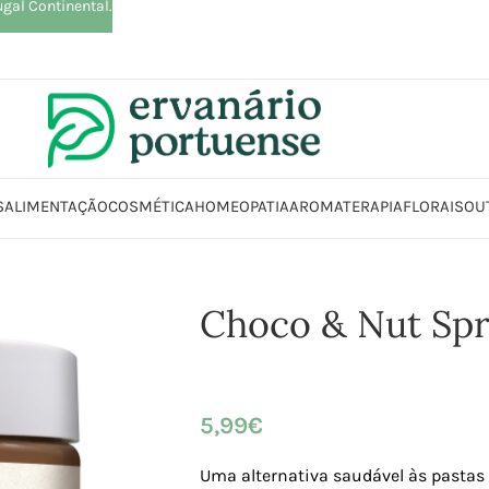
ugal Continental.
S
ALIMENTAÇÃO
COSMÉTICA
HOMEOPATIA
AROMATERAPIA
FLORAIS
OU
Alimentação
Compotas | Cremes | Manteigas | Patés
Cremes
Choco &
Choco & Nut Sp
5,99
€
Uma alternativa saudável às pastas 