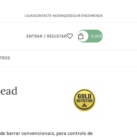
LOJAS
CONTACTE-NOS
FAQS
SEGUIR ENCOMENDA
ENTRAR / REGISTAR
0,00
€
TROS
 Nut Spread
read
de barrar convencionais, para controlo de