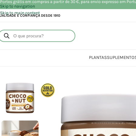
Portes grátis em compras a partir de 30 €, para envio expresso em Port
Skip to navigation
Skip to main content
UALIDADE E CONFIANÇA DESDE 1910
PLANTAS
SUPLEMENTO
Início
Loja