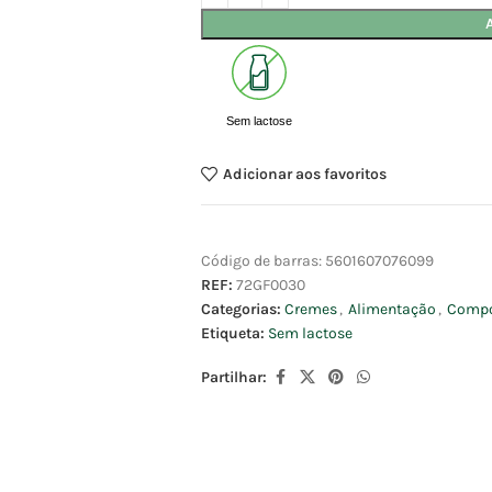
Sem lactose
Adicionar aos favoritos
Código de barras:
5601607076099
REF:
72GF0030
Categorias:
Cremes
,
Alimentação
,
Compot
Etiqueta:
Sem lactose
Partilhar: