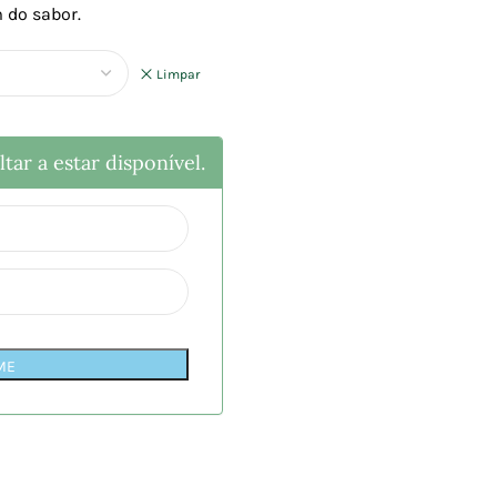
 do sabor.
Limpar
tar a estar disponível.
ME