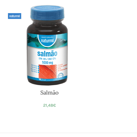
Salmão
21,48
€