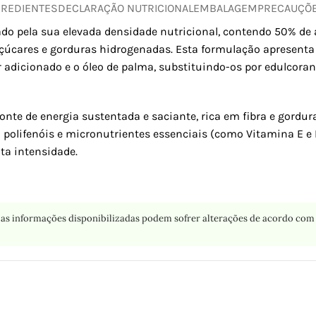
GREDIENTES
DECLARAÇÃO NUTRICIONAL
EMBALAGEM
PRECAUÇÕ
o pela sua elevada densidade nutricional, contendo 50% de
çúcares e gorduras hidrogenadas. Esta formulação apresenta
 adicionado e o óleo de palma, substituindo-os por edulcorant
 fonte de energia sustentada e saciante, rica em fibra e gord
la polifenóis e micronutrientes essenciais (como Vitamina E
lta intensidade.
as informações disponibilizadas podem sofrer alterações de acordo com 