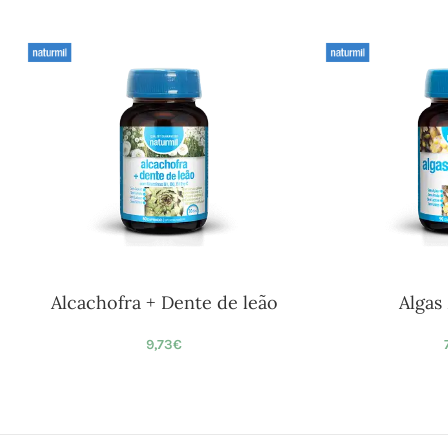
Alcachofra + Dente de leão
Algas
9,73
€