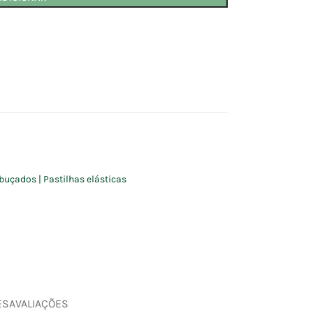
buçados | Pastilhas elásticas
ES
AVALIAÇÕES