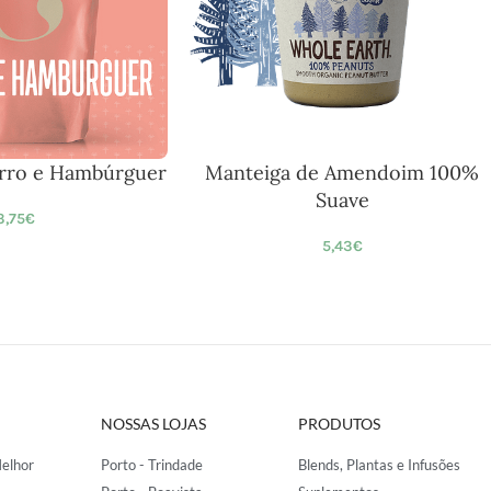
rro e Hambúrguer
Manteiga de Amendoim 100%
Suave
3,75
€
5,43
€
NOSSAS LOJAS
PRODUTOS
elhor
Porto - Trindade
Blends, Plantas e Infusões