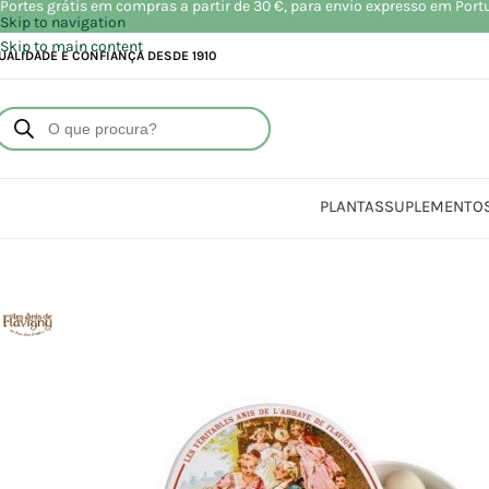
Portes grátis em compras a partir de 30 €, para envio expresso em Port
Skip to navigation
Skip to main content
UALIDADE E CONFIANÇA DESDE 1910
PLANTAS
SUPLEMENTO
Início
Loja
Alim