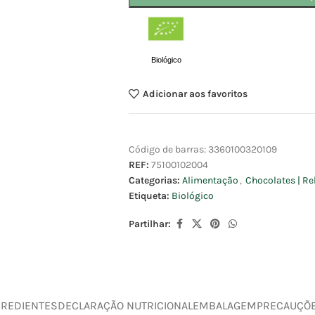
Biológico
Adicionar aos favoritos
Código de barras:
3360100320109
REF:
75100102004
Categorias:
Alimentação
,
Chocolates | Re
Etiqueta:
Biológico
Partilhar:
GREDIENTES
DECLARAÇÃO NUTRICIONAL
EMBALAGEM
PRECAUÇÕ