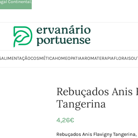
ugal Continental.
S
ALIMENTAÇÃO
COSMÉTICA
HOMEOPATIA
AROMATERAPIA
FLORAIS
OU
entação
Chocolates | Rebuçados | Pastilhas elásticas
Rebuçados Anis F
Rebuçados Anis 
Tangerina
4,26
€
Rebuçados Anis Flavigny Tangerina,