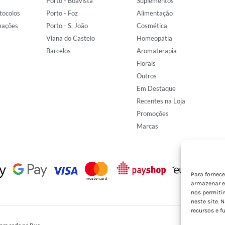
Porto - Boavista
Suplementos
tocolos
Porto - Foz
Alimentação
mações
Porto - S. João
Cosmética
Viana do Castelo
Homeopatia
Barcelos
Aromaterapia
Florais
Outros
Em Destaque
Recentes na Loja
Promoções
Marcas
Para fornec
armazenar e
nos permiti
neste site. 
recursos e f