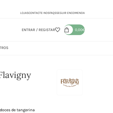
LOJAS
CONTACTE-NOS
FAQS
SEGUIR ENCOMENDA
ENTRAR / REGISTAR
0,00
€
TROS
lavigny Tangerina
Flavigny
 doces de tangerina