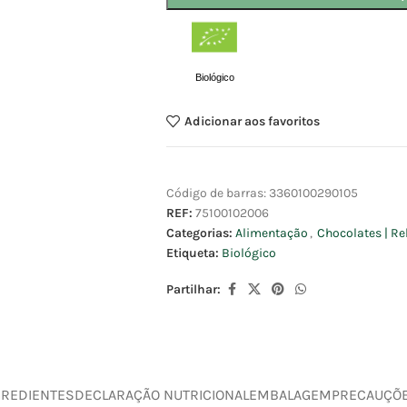
Biológico
Adicionar aos favoritos
Código de barras:
3360100290105
REF:
75100102006
Categorias:
Alimentação
,
Chocolates | Re
Etiqueta:
Biológico
Partilhar:
GREDIENTES
DECLARAÇÃO NUTRICIONAL
EMBALAGEM
PRECAUÇÕ