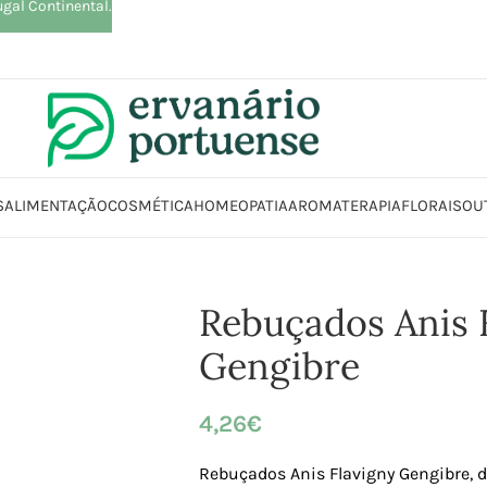
ugal Continental.
S
ALIMENTAÇÃO
COSMÉTICA
HOMEOPATIA
AROMATERAPIA
FLORAIS
OU
entação
Chocolates | Rebuçados | Pastilhas elásticas
Rebuçados Anis F
Rebuçados Anis 
Gengibre
4,26
€
Rebuçados Anis Flavigny Gengibre, 