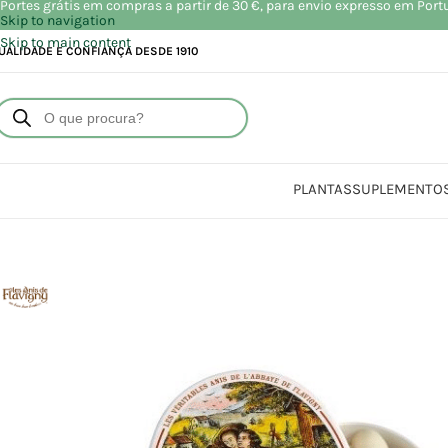
Portes grátis em compras a partir de 30 €, para envio expresso em Port
Skip to navigation
Skip to main content
UALIDADE E CONFIANÇA DESDE 1910
PLANTAS
SUPLEMENTO
Início
Loja
Alim