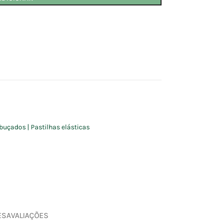
buçados | Pastilhas elásticas
ES
AVALIAÇÕES