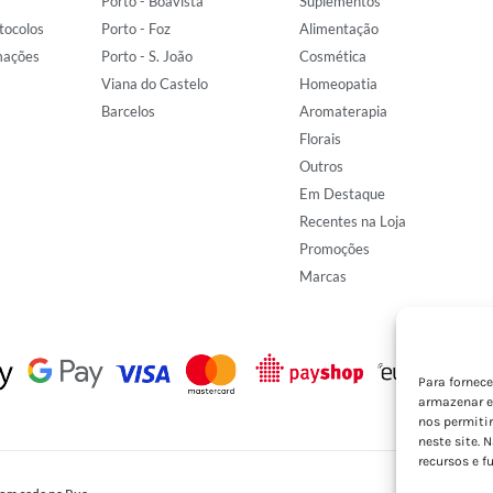
Porto - Boavista
Suplementos
tocolos
Porto - Foz
Alimentação
mações
Porto - S. João
Cosmética
Viana do Castelo
Homeopatia
Barcelos
Aromaterapia
Florais
Outros
Em Destaque
Recentes na Loja
Promoções
Marcas
Para fornec
armazenar e
nos permiti
neste site. 
recursos e f