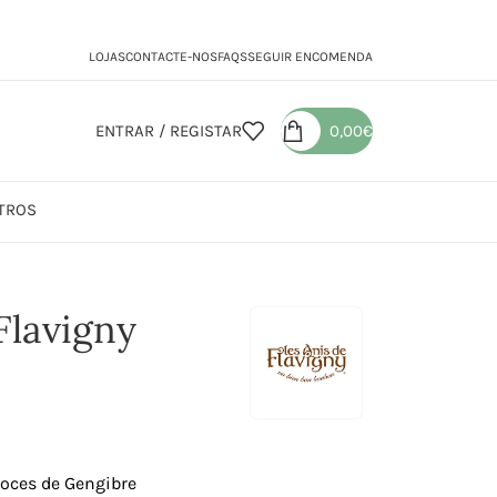
LOJAS
CONTACTE-NOS
FAQS
SEGUIR ENCOMENDA
ENTRAR / REGISTAR
0,00
€
TROS
lavigny Gengibre
Flavigny
doces de Gengibre