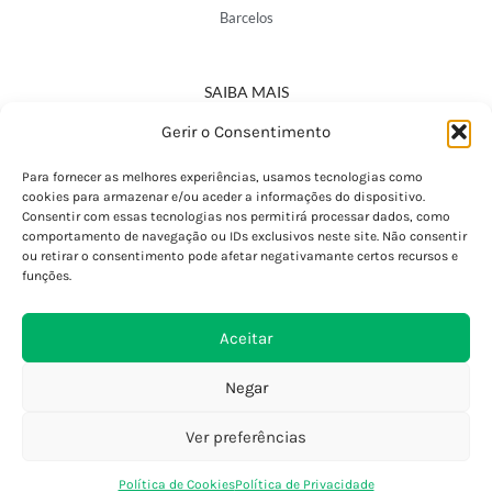
Barcelos
SAIBA MAIS
Política de Privacidade
Gerir o Consentimento
Declaração de Acessibilidade
Termos e Condições
Para fornecer as melhores experiências, usamos tecnologias como
cookies para armazenar e/ou aceder a informações do dispositivo.
Perguntas Frequentes
Consentir com essas tecnologias nos permitirá processar dados, como
Custos de Envio
comportamento de navegação ou IDs exclusivos neste site. Não consentir
ou retirar o consentimento pode afetar negativamante certos recursos e
Encomendas Internacionais
funções.
Seguir Encomenda
Devoluções e Trocas
Aceitar
Negar
Ver preferências
0
Política de Cookies
Política de Privacidade