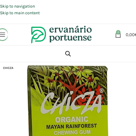
Portes grátis em compras a partir de 30 €, para envio expresso em
Portugal Continental.
Skip to navigation
Skip to main content
0
0,00
Início
Loja
Alimentação
Chocolates | Rebuçados | Pastilhas elásticas
CHICZA