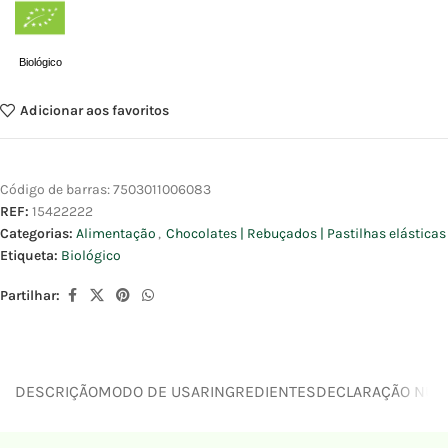
Biológico
Adicionar aos favoritos
Código de barras:
7503011006083
REF:
15422222
Categorias:
Alimentação
,
Chocolates | Rebuçados | Pastilhas elásticas
Etiqueta:
Biológico
Partilhar:
DESCRIÇÃO
MODO DE USAR
INGREDIENTES
DECLARAÇÃO NUTR