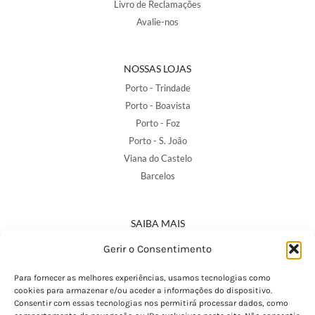
Livro de Reclamações
Avalie-nos
NOSSAS LOJAS
Porto - Trindade
Porto - Boavista
Porto - Foz
Porto - S. João
Viana do Castelo
Barcelos
SAIBA MAIS
Política de Privacidade
Gerir o Consentimento
Declaração de Acessibilidade
Termos e Condições
Para fornecer as melhores experiências, usamos tecnologias como
cookies para armazenar e/ou aceder a informações do dispositivo.
Perguntas Frequentes
Consentir com essas tecnologias nos permitirá processar dados, como
Custos de Envio