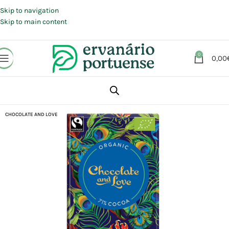
Portes grátis em compras a partir de 30 €, para envio expresso em
Portugal Continental.
Skip to navigation
Skip to main content
0
0,00
Início
Loja
Alimentação
Chocolates | Rebuçados | Pastilhas elásticas
CHOCOLATE AND LOVE