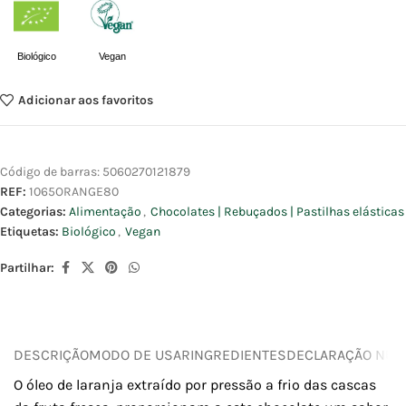
Biológico
Vegan
Adicionar aos favoritos
Código de barras:
5060270121879
REF:
1065ORANGE80
Categorias:
Alimentação
,
Chocolates | Rebuçados | Pastilhas elásticas
Etiquetas:
Biológico
,
Vegan
Partilhar:
DESCRIÇÃO
MODO DE USAR
INGREDIENTES
DECLARAÇÃO NUTR
O óleo de laranja extraído por pressão a frio das cascas