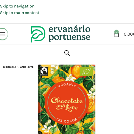
Portes grátis em compras a partir de 30 €, para envio expresso em
Portugal Continental.
Skip to navigation
Skip to main content
0
0,00
Início
Loja
Alimentação
Chocolates | Rebuçados | Pastilhas elásticas
CHOCOLATE AND LOVE