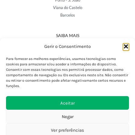
Porto - S. João
Viana do Castelo
Barcelos
SAIBA MAIS
Política de Privacidade
Gerir o Consentimento
Declaração de Acessibilidade
Termos e Condições
Para fornecer as melhores experiências, usamos tecnologias como
cookies para armazenar e/ou aceder a informações do dispositivo.
Perguntas Frequentes
Consentir com essas tecnologias nos permitirá processar dados, como
Custos de Envio
comportamento de navegação ou IDs exclusivos neste site. Não consentir
ou retirar o consentimento pode afetar negativamante certos recursos e
Encomendas Internacionais
funções.
Seguir Encomenda
Devoluções e Trocas
Aceitar
Negar
Ver preferências