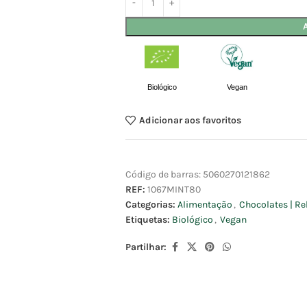
Biológico
Vegan
Adicionar aos favoritos
Código de barras:
5060270121862
REF:
1067MINT80
Categorias:
Alimentação
,
Chocolates | Re
Etiquetas:
Biológico
,
Vegan
Partilhar: