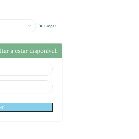
Limpar
tar a estar disponível.
ME