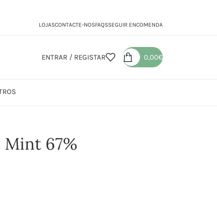
LOJAS
CONTACTE-NOS
FAQS
SEGUIR ENCOMENDA
ENTRAR / REGISTAR
0,00
€
TROS
 Mint 67% Cacau
n Mint 67%