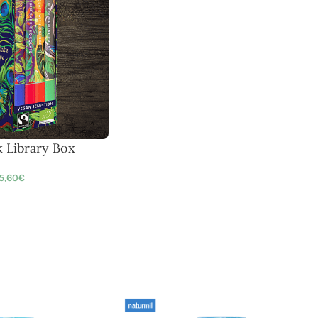
k Library Box
5,60
€