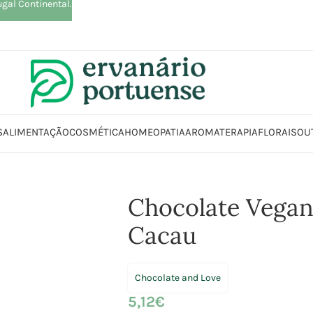
ugal Continental.
S
ALIMENTAÇÃO
COSMÉTICA
HOMEOPATIA
AROMATERAPIA
FLORAIS
OU
entação
Chocolates | Rebuçados | Pastilhas elásticas
Chocolate Vegan
Chocolate Vega
Cacau
Chocolate and Love
5,12
€