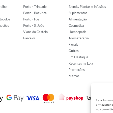
elhor
Porto - Trindade
Blends, Plantas e Infusões
Porto - Boavista
Suplementos
tocolos
Porto - Foz
Alimentação
mações
Porto - S. João
Cosmética
Viana do Castelo
Homeopatia
Barcelos
Aromaterapia
Florais
Outros
Em Destaque
Recentes na Loja
Promoções
Marcas
Para fornec
armazenar e
nos permiti