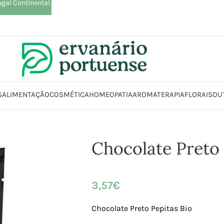
ugal Continental.
S
ALIMENTAÇÃO
COSMÉTICA
HOMEOPATIA
AROMATERAPIA
FLORAIS
OU
limentação
Chocolates | Rebuçados | Pastilhas elásticas
Chocolate Pre
Chocolate Preto 
3,57
€
Chocolate Preto Pepitas Bio