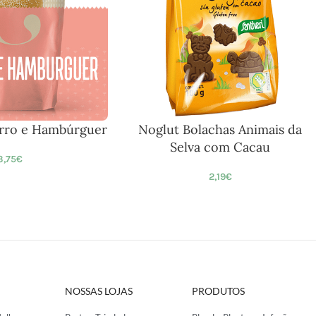
rro e Hambúrguer
Noglut Bolachas Animais da
Selva com Cacau
3,75
€
2,19
€
NOSSAS LOJAS
PRODUTOS