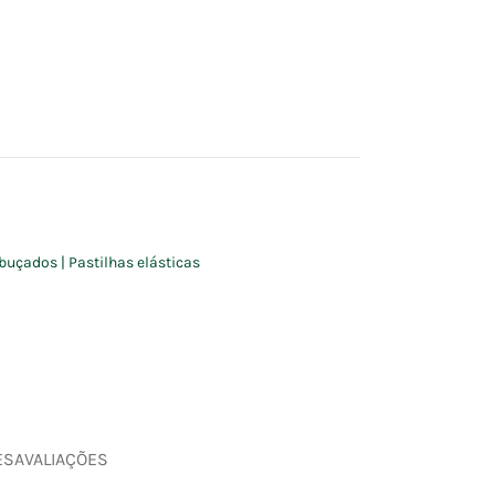
buçados | Pastilhas elásticas
ES
AVALIAÇÕES