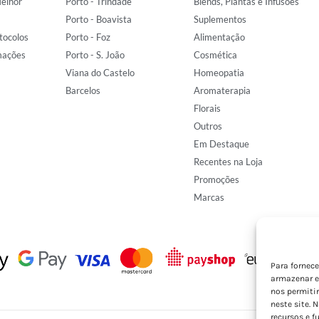
elhor
Porto - Trindade
Blends, Plantas e Infusões
Porto - Boavista
Suplementos
tocolos
Porto - Foz
Alimentação
mações
Porto - S. João
Cosmética
Viana do Castelo
Homeopatia
Barcelos
Aromaterapia
Florais
Outros
Em Destaque
Recentes na Loja
Promoções
Marcas
Para fornec
armazenar e
nos permiti
neste site. 
recursos e f