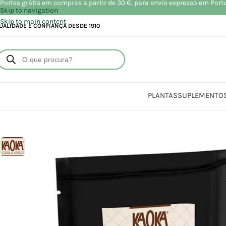
Portes grátis em compras a partir de 30 €, para envio expresso em Port
Skip to navigation
Skip to main content
UALIDADE E CONFIANÇA DESDE 1910
PLANTAS
SUPLEMENTO
Início
Loja
A