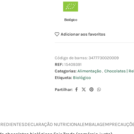
Biológico
Adicionar aos favoritos
Código de barras:
3477730020009
REF:
15409391
Categorias:
Alimentação
,
Chocolates | Re
Etiqueta:
Biológico
Partilhar:
GREDIENTES
DECLARAÇÃO NUTRICIONAL
EMBALAGEM
PRECAUÇÕ