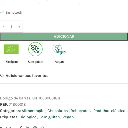
Em stock
ADICIONAR
Biológico
Sem glúten
Vegan
Adicionar aos favoritos
Código de barras:
8411066003188
REF:
71800318
Categorias:
Alimentação
,
Chocolates | Rebuçados | Pastilhas elásticas
Etiquetas:
Biológico
,
Sem glúten
,
Vegan