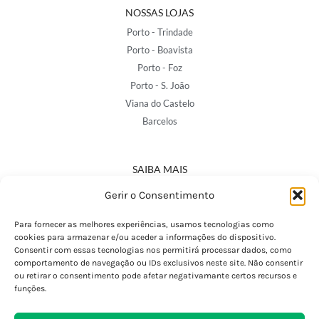
NOSSAS LOJAS
Porto - Trindade
Porto - Boavista
Porto - Foz
Porto - S. João
Viana do Castelo
Barcelos
SAIBA MAIS
Política de Privacidade
Gerir o Consentimento
Declaração de Acessibilidade
Termos e Condições
Para fornecer as melhores experiências, usamos tecnologias como
cookies para armazenar e/ou aceder a informações do dispositivo.
Perguntas Frequentes
Consentir com essas tecnologias nos permitirá processar dados, como
Custos de Envio
comportamento de navegação ou IDs exclusivos neste site. Não consentir
ou retirar o consentimento pode afetar negativamante certos recursos e
Encomendas Internacionais
funções.
Seguir Encomenda
Devoluções e Trocas