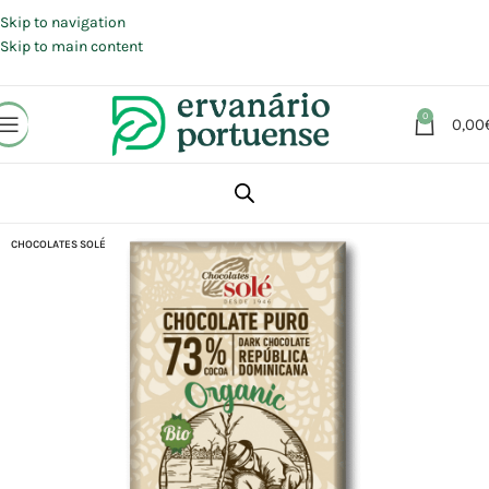
Portes grátis em compras a partir de 30 €, para envio expresso em
Portugal Continental.
Skip to navigation
Skip to main content
0
0,00
Início
Loja
Alimentação
Chocolates | Rebuçados | Pastilhas elásticas
CHOCOLATES SOLÉ