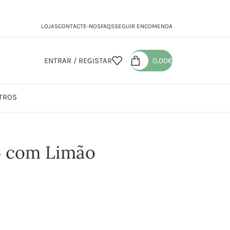
LOJAS
CONTACTE-NOS
FAQS
SEGUIR ENCOMENDA
ENTRAR / REGISTAR
0,00
€
TROS
gro com Limão
o com Limão