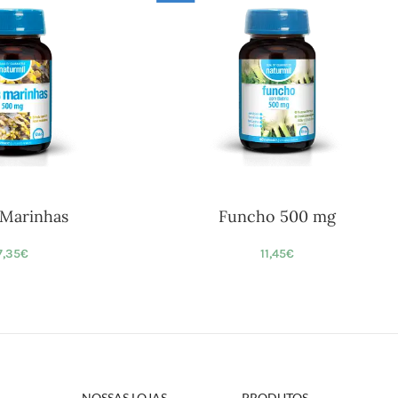
 Marinhas
Funcho 500 mg
7,35
€
11,45
€
NOSSAS LOJAS
PRODUTOS