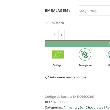
EMBALAGEM
Em stock
Biológico
Sem glúten
V
Adicionar aos favoritos
Código de barras:
8411066003911
REF:
97800391
Categorias:
Alimentação
,
Chocolates | Re