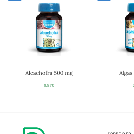
Alcachofra 500 mg
Algas
6,87
€
SOBRE O EP