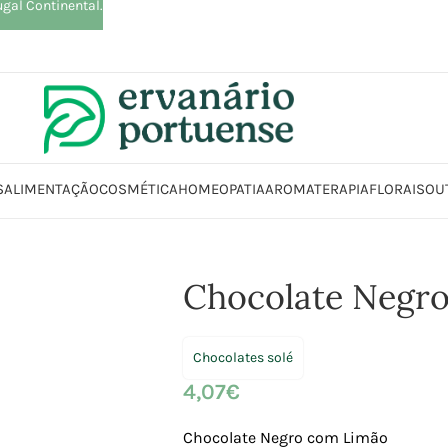
ugal Continental.
S
ALIMENTAÇÃO
COSMÉTICA
HOMEOPATIA
AROMATERAPIA
FLORAIS
OU
limentação
Chocolates | Rebuçados | Pastilhas elásticas
Chocolate Ne
Chocolate Negr
Chocolates solé
4,07
€
Chocolate Negro com Limão