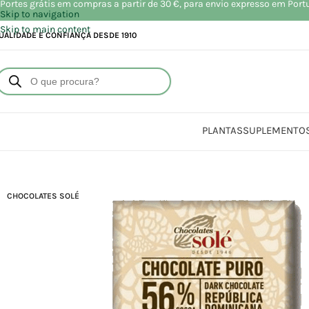
Portes grátis em compras a partir de 30 €, para envio expresso em Port
Skip to navigation
Skip to main content
UALIDADE E CONFIANÇA DESDE 1910
PLANTAS
SUPLEMENTO
Início
Loja
A
CHOCOLATES SOLÉ