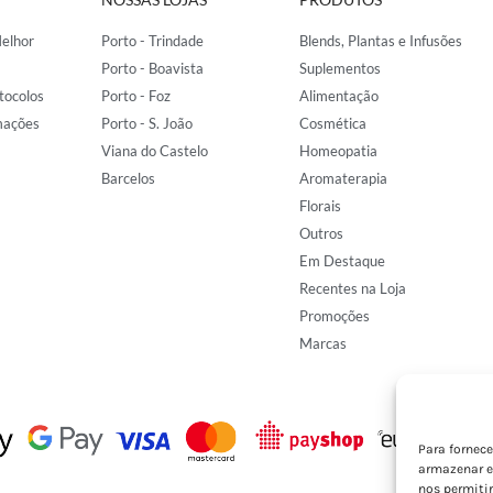
elhor
Porto - Trindade
Blends, Plantas e Infusões
Porto - Boavista
Suplementos
tocolos
Porto - Foz
Alimentação
mações
Porto - S. João
Cosmética
Viana do Castelo
Homeopatia
Barcelos
Aromaterapia
Florais
Outros
Em Destaque
Recentes na Loja
Promoções
Marcas
Para fornec
armazenar e
nos permiti