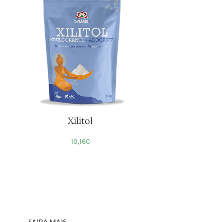
Xilitol
10,16
€
SAIBA MAIS